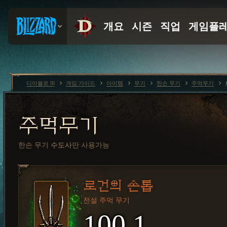
디아블로 III
게임 가이드
아이템
무기
한손 무기
주먹무기
주먹무기
한손 무기
수도사
만 사용가능
로건의 손톱
전설 주먹 무기
100.1