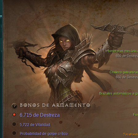
Hombreras mecánic
650 de Destre
Chaleco galvaniza
650 de Destre
Brazales automáticos a g
BONOS DE ARMAMENTO
6,715 de Destreza
Fo
5,722 de Vitalidad
Probabilidad de golpe crítico
Tocafond