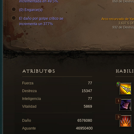
incrementada en 49.5%.
650 de Destre
(0) Engarce(s)
El daño por golpe crítico se
Arco recurvado de Ya
3,637.5 D
incrementa un 377%
932 de Destre
ATRIBUTOS
HABIL
Fuerza
77
Destreza
15347
Inteligencia
77
Vitalidad
5869
Daño
6576080
Aguante
46950400