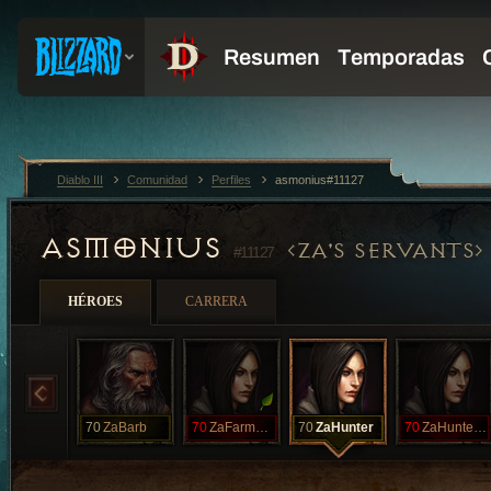
Diablo III
Comunidad
Perfiles
asmonius#11127
ASMONIUS
ZA'S SERVANTS
#11127
HÉROES
CARRERA
70
ZaBarb
70
ZaFarmerHC
70
ZaHunter
70
ZaHunterHC