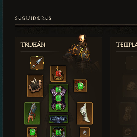
SEGUIDORES
Truhán
Templ