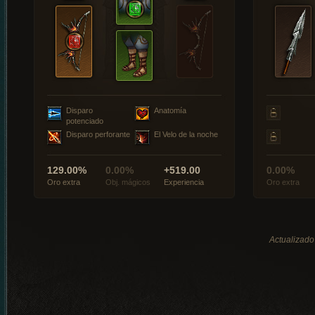
Disparo
Anatomía
potenciado
Disparo perforante
El Velo de la noche
129.00%
0.00%
+519.00
0.00%
Oro extra
Obj. mágicos
Experiencia
Oro extra
Actualizado