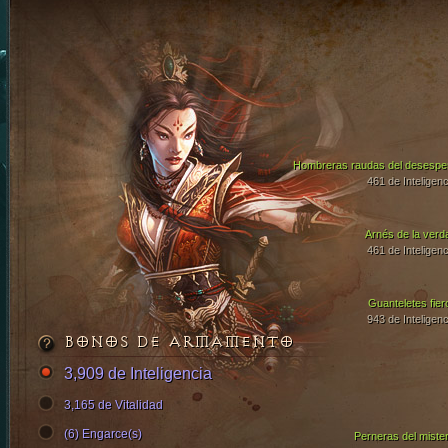
Hombreras raudas del desespe
461 de Inteligenc
Arnés de la verd
461 de Inteligenc
Guanteletes fier
943 de Inteligenc
BONOS DE ARMAMENTO
3,909 de Inteligencia
3,165 de Vitalidad
(6) Engarce(s)
Perneras del mister