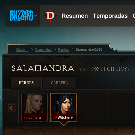
Diablo III
Comunidad
Perfiles
Salamandra#1698
SALAMANDRA
WITCHERY
#1698
HÉROES
CARRERA
70
Lumera
70
Witchery