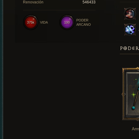
Renovación
546433
PODER
375k
VIDA
100
ARCANO
PODER
Arm