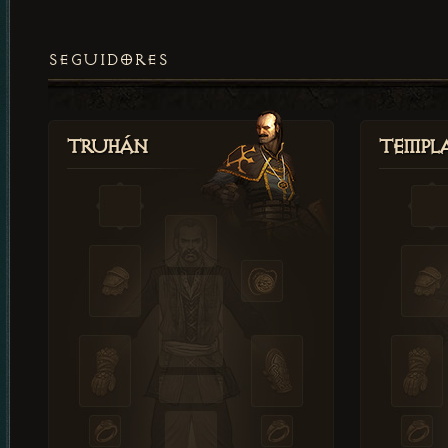
SEGUIDORES
Truhán
Templ