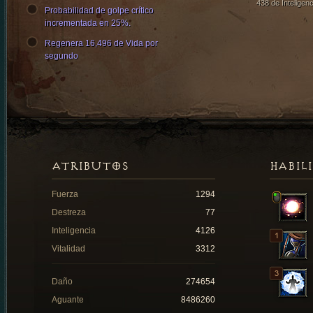
438 de Inteligenc
Probabilidad de golpe crítico
incrementada en 25%.
Regenera 16,496 de Vida por
segundo
ATRIBUTOS
HABIL
Fuerza
1294
Destreza
77
Inteligencia
4126
Vitalidad
3312
Daño
274654
Aguante
8486260