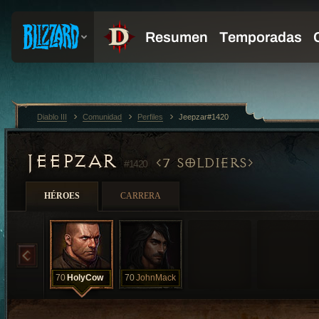
Diablo III
Comunidad
Perfiles
Jeepzar#1420
JEEPZAR
7 SOLDIERS
#1420
HÉROES
CARRERA
70
HolyCow
70
JohnMack