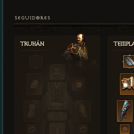
SEGUIDORES
Truhán
Templ