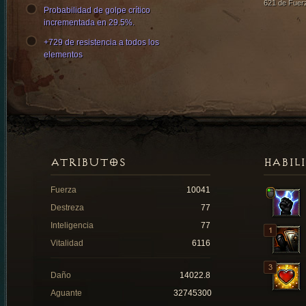
621 de Fuer
Probabilidad de golpe crítico
incrementada en 29.5%.
+729 de resistencia a todos los
elementos
ATRIBUTOS
HABIL
Fuerza
10041
Destreza
77
Inteligencia
77
Vitalidad
6116
Daño
14022.8
Aguante
32745300