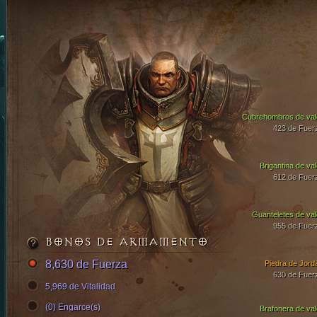
Cubrehombros de val
423 de Fuer
Brigantina de val
612 de Fuer
Guanteletes de val
955 de Fuer
BONOS DE ARMAMENTO
8,630 de Fuerza
Piedra de Jord
630 de Fuer
5,969 de Vitalidad
(0) Engarce(s)
Brafonera de val