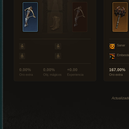
Sanar
Embesti
0.00%
0.00%
+0.00
167.00%
Oro extra
Obj. mágicos
Experiencia
Oro extra
Actualizado