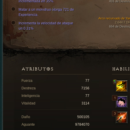
incrementada en 35%.
431 de Destre
Matar a un monstruo otorga 721 de
Experiencia.
Arco recurvado de Ya
2,644.7 D
Incrementa la velocidad de ataque
664 de Destre
un 0.31%
ATRIBUTOS
HABIL
Fuerza
77
Destreza
7156
Inteligencia
77
Vitalidad
3114
Daño
500105
Aguante
9784070