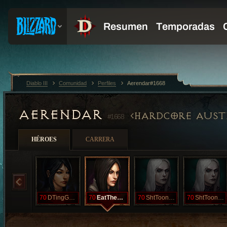
Diablo III
Comunidad
Perfiles
Aerendar#1668
AERENDAR
HARDCORE AUST
#1668
HÉROES
CARRERA
70
DTingGoeBoom
70
EatTheRich
70
ShtToonOne
70
ShtToonTwo