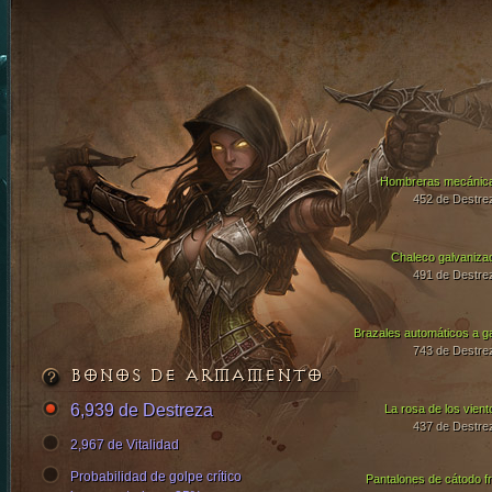
Hombreras mecánic
452 de Destre
Chaleco galvaniza
491 de Destre
Brazales automáticos a g
743 de Destre
BONOS DE ARMAMENTO
6,939 de Destreza
La rosa de los vient
437 de Destre
2,967 de Vitalidad
Probabilidad de golpe crítico
Pantalones de cátodo fr