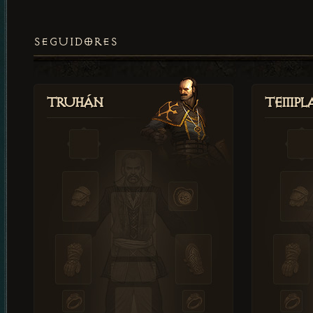
SEGUIDORES
Truhán
Templ