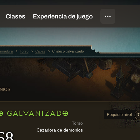
rmadura
Torso
Capas
Chaleco galvanizado
NIOS
O GALVANIZADO
Requiere nivel
7
Torso
Cazadora de demonios
68