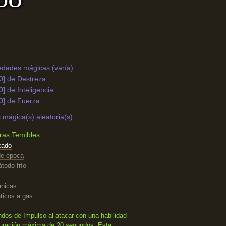
edades mágicas (varía)
0] de Destreza
0] de Inteligencia
0] de Fuerza
mágica(s) aleatoria(s)
rras Temibles
zado
de época
todo frío
s
nicas
ticos a gas
dos de Impulso al atacar con una habilidad
 duración máxima de 20 segundos. Esta