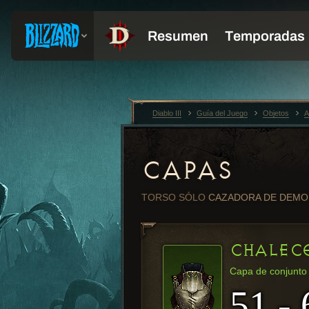
Diablo III
Guía del Juego
Objetos
A
CAPAS
TORSO
SÓLO
CAZADORA DE DEMO
CHALEC
Capa de conjunto
51 - 