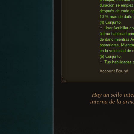
duración se empiez
después de cada apli
10 % más de daño 
(4) Conjunto:
Usar Acribillar c
última habilidad pri
de daño mientras Ac
posteriores. Mientr
en la velocidad de
(6) Conjunto:
Tus habilidades p
Account Bound
Hay un sello inte
interna de la arm