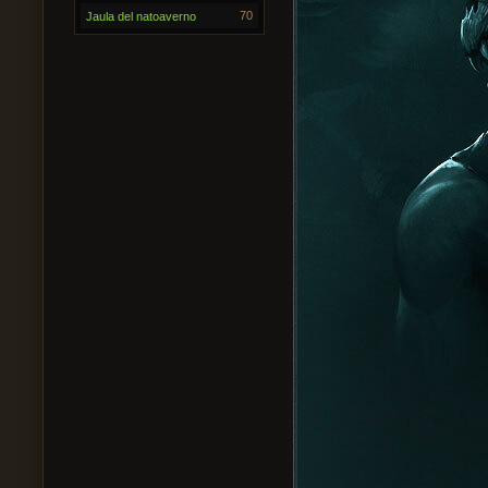
70
Jaula del natoaverno