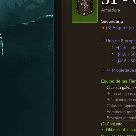
Armadura
Secundaria
(3) Engarce(s)
Una de
3
propi
+[416 - 50
+[416 - 50
+[416 - 50
+4 Propiedades 
Equipo de las Tie
Chaleco galvani
Botas antiguas 
Pantalones de cá
Gafas distópica
Hombreras mecá
Brazales automá
(2) Conjunto:
Obtienes 4 segun
principal, con una