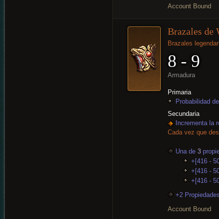
Account Bound
Brazales de
Brazales legendar
8 - 9
Armadura
Primaria
Probabilidad de
Secundaria
Incrementa la r
Cada vez que dest
Una de
3
propi
+[416 - 5
+[416 - 50
+[416 - 5
+2 Propiedades
Account Bound