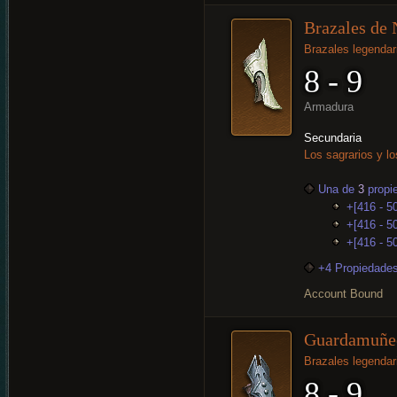
Brazales de
Brazales legendar
8 - 9
Armadura
Secundaria
Los sagrarios y 
Una de
3
propi
+[416 - 5
+[416 - 50
+[416 - 5
+4 Propiedades
Account Bound
Guardamuñec
Brazales legendar
8 - 9