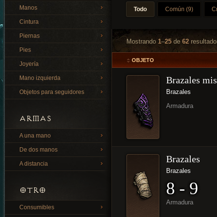
Manos
Todo
Común (9)
C
Cintura
Piernas
Mostrando
1
–
25
de
62
resultado
Pies
OBJETO
Joyería
Mano izquierda
Brazales mis
Brazales
Objetos para seguidores
Armadura
ARMAS
A una mano
De dos manos
Brazales
A distancia
Brazales
8 - 9
OTRO
Armadura
Consumibles