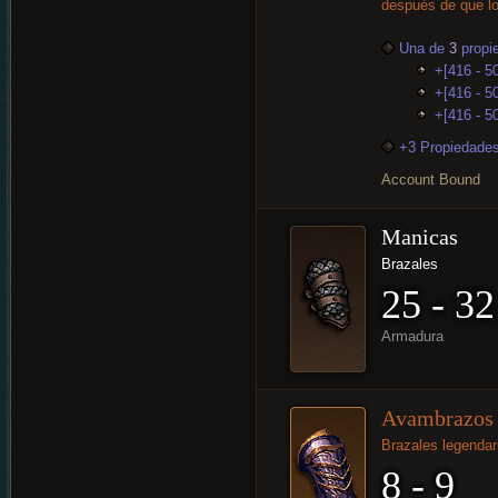
después de que lo
Una de
3
propi
+[416 - 5
+[416 - 50
+[416 - 5
+3 Propiedades
Account Bound
Manicas
Brazales
25 - 32
Armadura
Avambrazos 
Brazales legendar
8 - 9