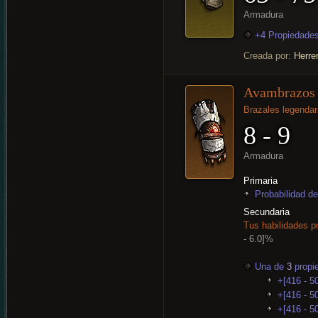
Armadura
+4 Propiedades
Creada por:
Herre
Avambrazos 
Brazales legendar
8 - 9
Armadura
Primaria
Probabilidad de
Secundaria
Tus habilidades p
- 6.0]%
Una de
3
propi
+[416 - 5
+[416 - 50
+[416 - 5