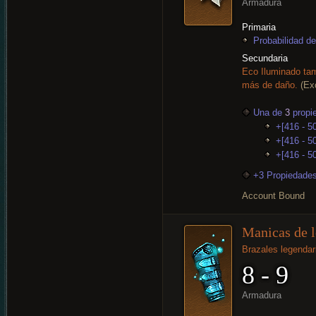
Armadura
Primaria
Probabilidad de
Secundaria
Eco Iluminado tam
más de daño.
(Ex
Una de
3
propi
+[416 - 5
+[416 - 50
+[416 - 5
+3 Propiedades
Account Bound
Manicas de l
Brazales legendar
8 - 9
Armadura