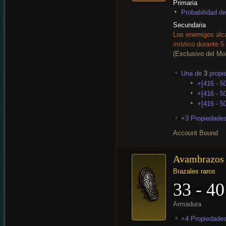
Primaria
Probabilidad de
Secundaria
Los enemigos alc
místico durante 5
(Exclusivo del Mo
Una de
3
propi
+[416 - 5
+[416 - 50
+[416 - 5
+3 Propiedades
Account Bound
Avambrazos
Brazales raros
33 - 40
Armadura
+4 Propiedades