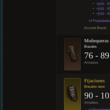
+[416 - 5
+[416 - 50
+[416 - 5
+4 Propiedades
Account Bound
Muñequeras
Brazales
76 - 89
Armadura
Fijaciones
Brazales raros
90 - 10
Armadura
+4 Propiedades