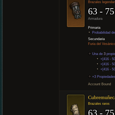
Brazales legendar
63 - 75
Armadura
Primaria
Probabilidad de
Secundaria
Furia del Vesánico
Una de
3
propi
+[416 - 5
+[416 - 50
+[416 - 5
+3 Propiedades
Account Bound
Cubremuñec
Brazales raros
63 - 75