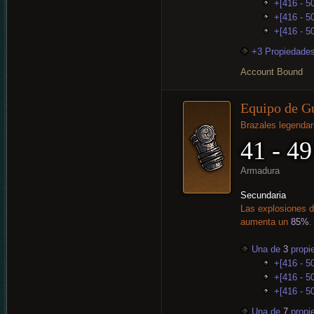
+[416 - 5
+[416 - 50
+[416 - 5
+3 Propiedades
Account Bound
Equipo de G
Brazales legendar
41 - 49
Armadura
Secundaria
Las explosiones d
aumenta un
85%
.
Una de
3
propi
+[416 - 5
+[416 - 50
+[416 - 5
Una de
7
propi