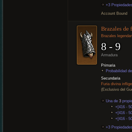
+3 Propiedades
Account Bound
Brazales de 
Brazales legendar
8 - 9
Armadura
Primaria
Probabilidad de
Secundaria
Furia divina inflig
(Exclusivo del Gue
Una de
3
propi
+[416 - 5
+[416 - 50
+[416 - 5
+3 Propiedades