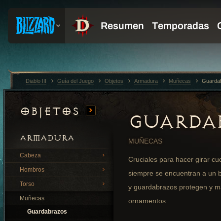
Diablo III
Guía del Juego
Objetos
Armadura
Muñecas
Guarda
Objetos
GUARDA
ARMADURA
MUÑECAS
Cabeza
Cruciales para hacer girar cuc
Hombros
siempre se encuentran a un 
Torso
y guardabrazos protegen y m
Muñecas
ornamentos.
Guardabrazos