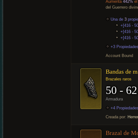
Aumenta
442%
el
del Guerrero divin
Una de
3
propi
+[416 - 5
+[416 - 50
+[416 - 5
+3 Propiedades
Account Bound
Bandas de m
Brazales raros
50 - 62
Armadura
+4 Propiedades
Creada por:
Herre
Brazal de Mo