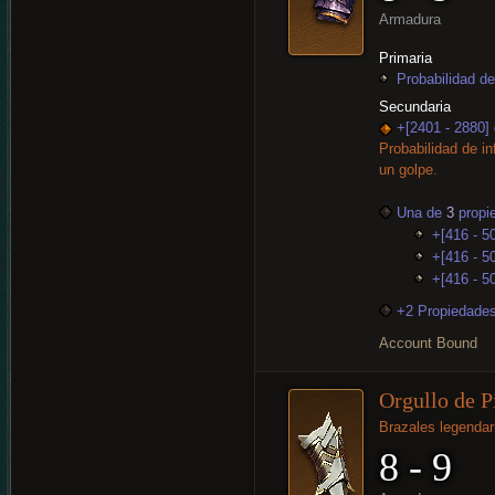
Armadura
Primaria
Probabilidad de
Secundaria
+[2401 - 2880]
Probabilidad de in
un golpe.
Una de
3
propi
+[416 - 5
+[416 - 50
+[416 - 5
+2 Propiedades
Account Bound
Orgullo de P
Brazales legendar
8 - 9