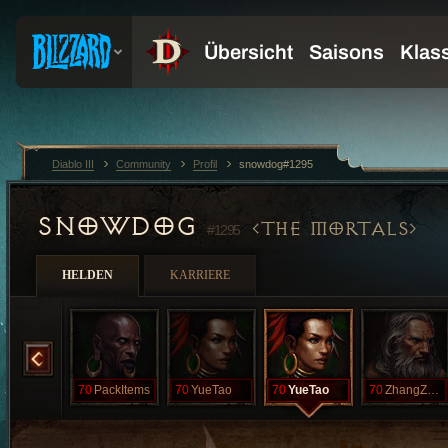
Diablo III
Community
Profil
snowdog#1295
SNOWDOG
THE MORTALS
#1295
HELDEN
KARRIERE
MaoLaoBan
70
PackItems
70
YueTao
70
YueTao
70
ZhangZhuang