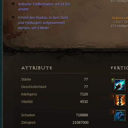
627 Intellige
Kritische Trefferchance um 24.5%
erhöht
Erhöht den Radius, in dem Gold
Walrossza
2.632,7 S
und Heilkugeln aufgesammelt
873 Intellige
werden, um 3 Meter
ATTRIBUTE
FERTI
Stärke
77
Geschicklichkeit
77
Intelligenz
7120
Vitalität
4532
Schaden
716888
Zähigkeit
21087000