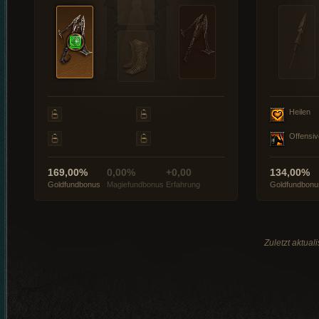
Heilen
Offensiv
169,00%
0,00%
+0,00
134,00%
Goldfundbonus
Magiefundbonus
Erfahrung
Goldfundbonu
Zuletzt aktual