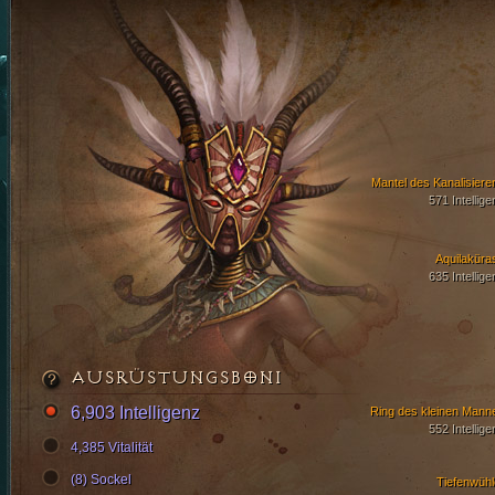
Mantel des Kanalisiere
571 Intellige
Aquilaküra
635 Intellige
AUSRÜSTUNGSBONI
6,903 Intelligenz
Ring des kleinen Mann
552 Intellige
4,385 Vitalität
(8) Sockel
Tiefenwühl