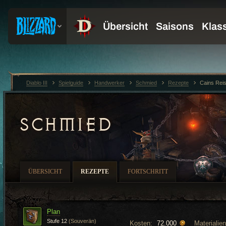
Diablo III
Spielguide
Handwerker
Schmied
Rezepte
Cains Rei
SCHMIED
ÜBERSICHT
REZEPTE
FORTSCHRITT
Plan
Stufe 12
(Souverän)
Kosten:
Materialien
72.000