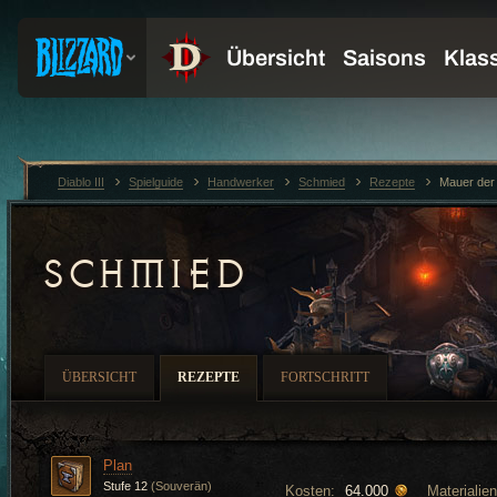
Diablo III
Spielguide
Handwerker
Schmied
Rezepte
Mauer der
SCHMIED
ÜBERSICHT
REZEPTE
FORTSCHRITT
Plan
Stufe 12
(Souverän)
Kosten:
Materialien
64.000