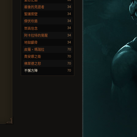
聖怒之盾
34
最後的見證者
34
聖護禦壁
34
傑伏坎盾
34
崇高信念
34
阿卡拉特的覺醒
34
地獄顱骨
70
皮羅‧瑪瑞拉
70
喬安娜之衛
70
佛萊德之怒
70
不懈方陣