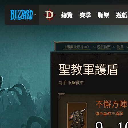
《暗黑破壞神III》
遊戲指南
物品
聖教軍護盾
副手
限
聖教軍
不懈方陣
傳奇聖教軍盾牌
9 - 1