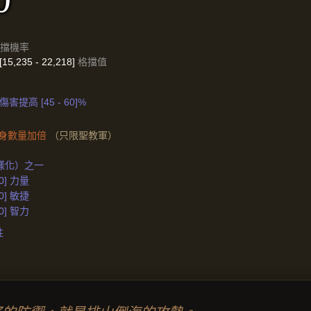
擋機率
-[15,235 - 22,218]
格擋值
提高 [45 - 60]%
身數量加倍
（只限聖教軍）
樣化）之一
50] 力量
50] 敏捷
50] 智力
性