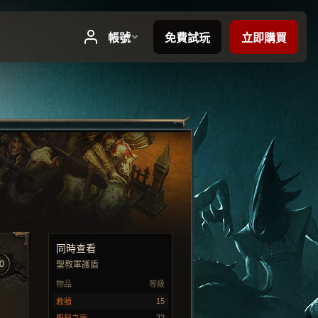
同時查看
0
聖教軍護盾
物品
等級
15
救贖
33