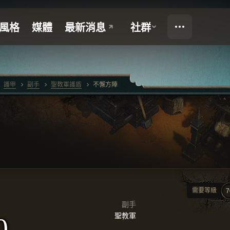
護甲
副手
聖教軍護盾
不懈方陣
需要等級
7
副手
聖教軍
0