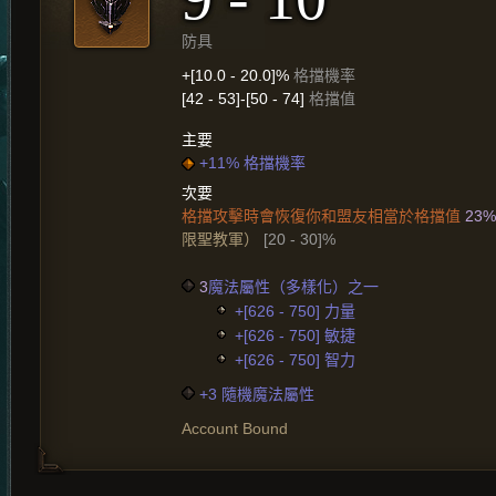
防具
+[10.0 - 20.0]%
格擋機率
[42 - 53]-[50 - 74]
格擋值
主要
+11% 格擋機率
次要
格擋攻擊時會恢復你和盟友相當於格擋值
23%
限聖教軍）
[20 - 30]%
3
魔法屬性（多樣化）之一
+[626 - 750] 力量
+[626 - 750] 敏捷
+[626 - 750] 智力
+3 隨機魔法屬性
Account Bound