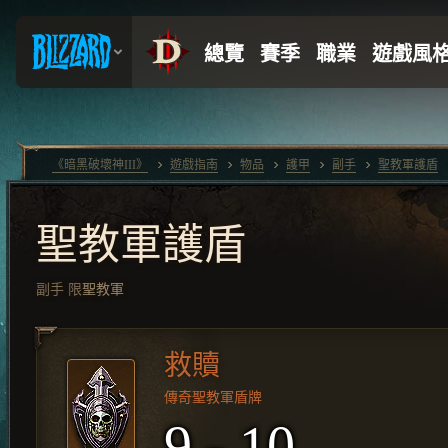
《暗黑破壞神III》
遊戲指南
物品
護甲
副手
聖教軍護盾
聖教軍護盾
副手
限
聖教軍
救贖
傳奇聖教軍盾牌
9 - 10