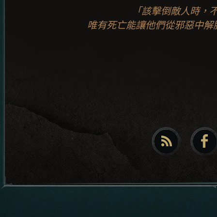
「該擊倒敵人時，
唯有死亡能讓他們從邪惡中解