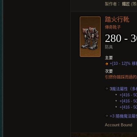
製作者：
鐵匠
(等
踏火行靴
傳奇靴子
280 - 
防具
主要
+[10 - 12]%
次要
引燃你踏踩而過的地
3
魔法屬性（多
+[416 - 
+[416 - 
+[416 - 
+3 隨機魔法屬
Account Bound