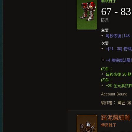
套裝靴子
67 - 83
防具
主要
每秒恢復 [146 
次要
+[21 - 30] 
+4 隨機魔法屬
(2)件：
每秒恢復 20 
(3)件：
+20 全元素抗
Account Bound
製作者：
鐵匠
(等
踏泥鐵頭靴
傳奇靴子