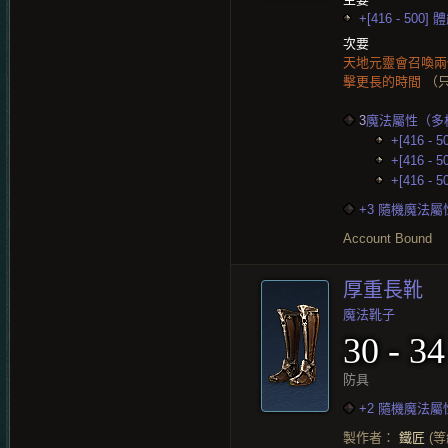
+[416 - 500] 
次要
天地元靈會召喚
擊更長的時間
（
3
魔法屬性（多
+[416 - 
+[416 - 
+[416 - 
+3 隨機魔法屬
Account Bound
厚重長靴
魔法靴子
30 - 34
防具
+2 隨機魔法屬
製作者：
鐵匠
(等