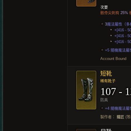
次要
骸骨尖刺有
25%
3
魔法屬性（多
+[416 - 
+[416 - 
+[416 - 
+5 隨機魔法屬
Account Bound
短靴
稀有靴子
107 - 
防具
+4 隨機魔法屬
製作者：
鐵匠
(等