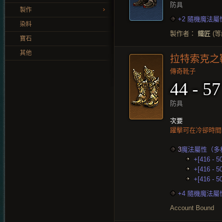
防具
製作
+2 隨機魔法屬
染料
製作者：
鐵匠
(等
寶石
其他
拉特索克之
傳奇靴子
44 - 57
防具
次要
躍擊可在冷卻時間開
3
魔法屬性（多
+[416 - 
+[416 - 
+[416 - 
+4 隨機魔法屬
Account Bound