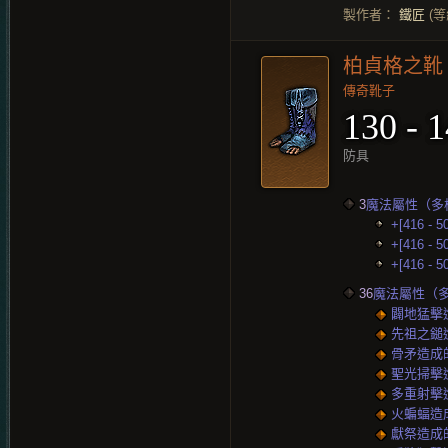
製作者：
鐵匠
(等
柏貞格之靴
傳奇靴子
130 - 
防具
3
魔法屬性（多
+[416 - 
+[416 - 
+[416 - 
36
魔法屬性（
闢地猛擊造成
先祖之鎚造成
骨矛造成的傷
聖光掃擊造成
多重射擊造成
火蝙蝠造成的
獻祭造成的傷