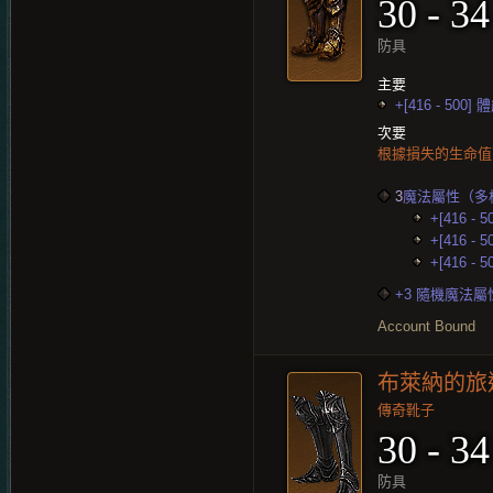
30 - 34
防具
主要
+[416 - 500] 
次要
根據損失的生命
3
魔法屬性（多
+[416 - 
+[416 - 
+[416 - 
+3 隨機魔法屬
Account Bound
布萊納的旅
傳奇靴子
30 - 34
防具