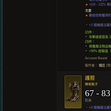
+[10 - 12]%
次要
擊殺怪物獲得的經驗
+3 隨機魔法屬
(2)件：
攻擊速度提高 2
(3)件：
尋獲魔法物品機
+50% 經驗值（等
Account Bound
製作者：
鐵匠
(等
護脛
稀有靴子
67 - 83
防具
+4 隨機魔法屬