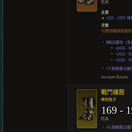
防具
主要
+[10 - 12]%
次要
引燃你踏踩而過
3
魔法屬性（多
+[416 - 
+[416 - 
+[416 - 
+3 隨機魔法屬
Account Bound
戰鬥護脛
稀有靴子
169 - 
防具
+5 隨機魔法屬