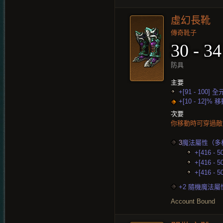
虛幻長靴
傳奇靴子
30 - 34
防具
主要
+[91 - 100]
+[10 - 12]%
次要
你移動時可穿過敵
3
魔法屬性（多
+[416 - 
+[416 - 
+[416 - 
+2 隨機魔法屬
Account Bound