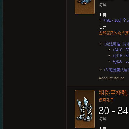
防具
主要
+[91 - 100]
次要
雲龍擺尾的攻擊速
3
魔法屬性（多
+[416 - 
+[416 - 
+[416 - 
+3 隨機魔法屬
Account Bound
粗糙至極靴
傳奇靴子
30 - 34
防具
主要