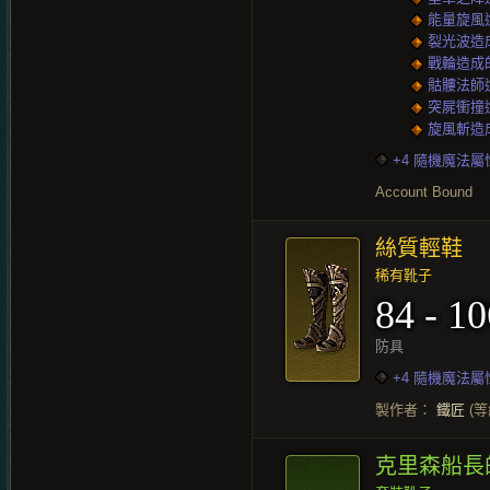
能量旋風造成
裂光波造成的
戰輪造成的傷
骷髏法師造成
突屍衝撞造成
旋風斬造成的
+4 隨機魔法屬
Account Bound
絲質輕鞋
稀有靴子
84 - 10
防具
+4 隨機魔法屬
製作者：
鐵匠
(等
克里森船長