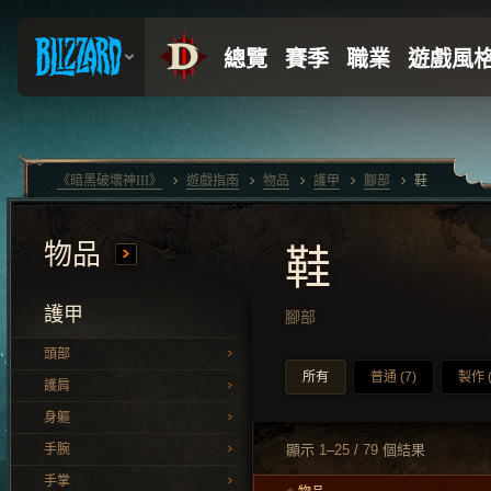
《暗黑破壞神III》
遊戲指南
物品
護甲
腳部
鞋
物品
鞋
護甲
腳部
頭部
所有
普通 (7)
製作 (
護肩
身軀
手腕
顯示
1
–
25
/
79
個結果
手掌