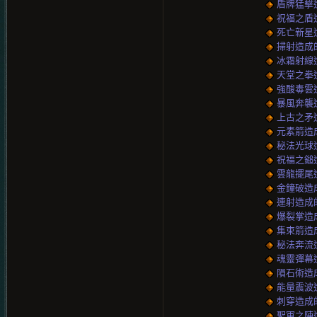
盾牌猛擊造成
祝福之盾造成
死亡新星造成
掃射造成的傷
冰霜射線造成
天堂之拳造成
強酸毒雲造成
暴風奔襲造成
上古之矛造成
元素箭造成的
秘法光球造成
祝福之鎚造成
雲龍擺尾造成
金鐘破造成的
連射造成的傷
爆裂掌造成的
集束箭造成的
秘法奔流造成
魂靈彈幕造成
隕石術造成的
能量震波造成
刺穿造成的傷
聖軍之陣造成