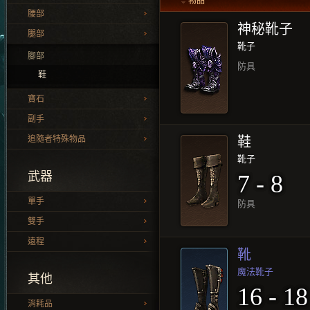
物品
腰部
神秘靴子
腿部
靴子
腳部
防具
鞋
寶石
副手
追隨者特殊物品
鞋
靴子
武器
7 - 8
單手
防具
雙手
遠程
靴
魔法靴子
其他
16 - 18
消耗品