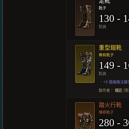
足靴
靴子
130 - 
防具
重型鎧靴
稀有靴子
149 - 
防具
+5 隨機魔法屬
製作者：
鐵匠
(等
踏火行靴
傳奇靴子
280 - 