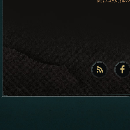
驍悍的史都