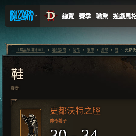
《暗黑破壞神III》
遊戲指南
物品
護甲
腳部
鞋
史都沃
鞋
腳部
史都沃特之脛
傳奇靴子
30 - 34