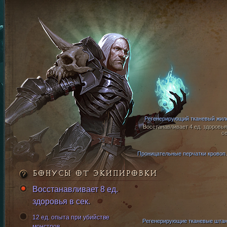
Регенерирующий тканевый жил
Восстанавливает 4 ед. здоровья
се
Проницате
БОНУСЫ ОТ ЭКИПИРОВКИ
Восстанавливает 8 ед.
здоровья в сек.
12 ед. опыта при убийстве
Регенерирующие тканевые шта
монстров.