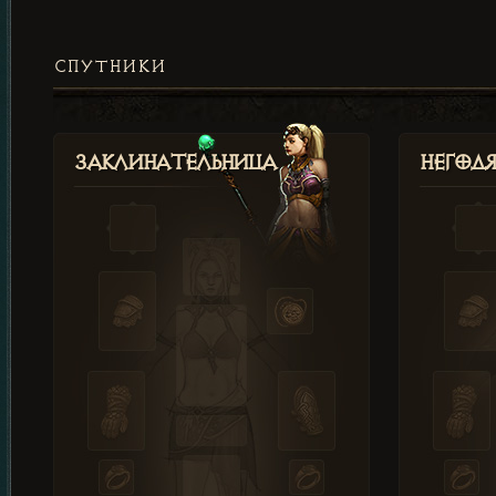
СПУТНИКИ
Заклинательница
Негод