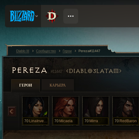
Diablo III
Сообщество
Герои
Pereza#11447
PEREZA
DIABLO3LATAM
#11447
ГЕРОИ
КАРЬЕРА
70
LinaInverse
70
Micaela
70
Mirra
70
RedBaron