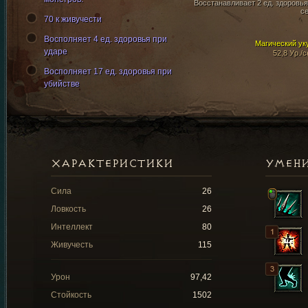
Восстанавливает 2 ед. здоровья
се
70 к живучести
Восполняет 4 ед. здоровья при
Магический ук
ударе
52,8 Ур./с
Восполняет 17 ед. здоровья при
убийстве
ХАРАКТЕРИСТИКИ
УМЕН
Сила
26
Ловкость
26
Интеллект
80
Живучесть
115
Урон
97,42
Стойкость
1502