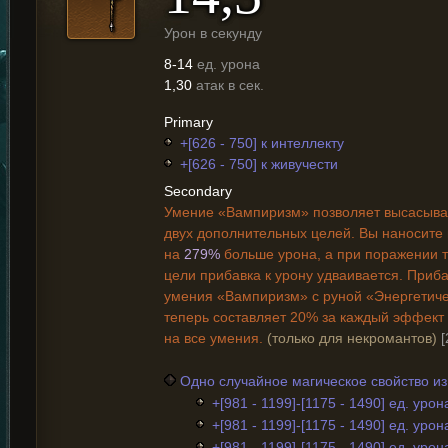
Урон в секунду
8-14
ед. урона
1,30
атак в сек.
Primary
+[626 - 750] к интеллекту
+[626 - 750] к живучести
Secondary
Умение «Вампиризм» позволяет высасыват
двух дополнительных целей. Вы наносите
на
279%
больше урона, а при поражении 
цели прибавка к урону удваивается. Приба
умения «Вампиризм» с руной «Энергетиче
теперь составляет 20% за каждый эффект 
на все умения.
(только для некромантов)
[
Одно случайное магическое свойство и
+[981 - 1199]-[1175 - 1490] ед. урон
+[981 - 1199]-[1175 - 1490] ед. уро
+[981 - 1199]-[1175 - 1490] ед. уро