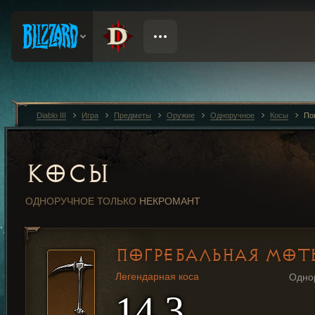
Diablo III
Игра
Предметы
Оружие
Одноручное
Косы
По
КОСЫ
ОДНОРУЧНОЕ
ТОЛЬКО
НЕКРОМАНТ
ПОГРЕБАЛЬНАЯ МОТ
Легендарная коса
Одно
14,3