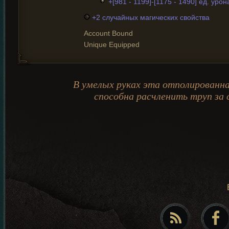
+[981 - 1199]-[1175 - 1490] ед. урон
+2 случайных магических свойства
Account Bound
Unique Equipped
В умелых руках эта отполированна
способна расчленить труп за