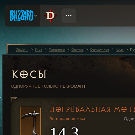
Diablo III
Игра
Предметы
Оружие
Одноручное
Косы
По
КОСЫ
ОДНОРУЧНОЕ
ТОЛЬКО
НЕКРОМАНТ
ПОГРЕБАЛЬНАЯ МОТ
Легендарная коса
Одно
14,3