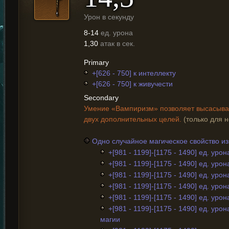
Урон в секунду
8-14
ед. урона
1,30
атак в сек.
Primary
+[626 - 750] к интеллекту
+[626 - 750] к живучести
Secondary
Умение «Вампиризм» позволяет высасыват
двух дополнительных целей.
(только для 
Одно случайное магическое свойство и
+[981 - 1199]-[1175 - 1490] ед. урон
+[981 - 1199]-[1175 - 1490] ед. уро
+[981 - 1199]-[1175 - 1490] ед. уро
+[981 - 1199]-[1175 - 1490] ед. урон
+[981 - 1199]-[1175 - 1490] ед. уро
+[981 - 1199]-[1175 - 1490] ед. урон
магии