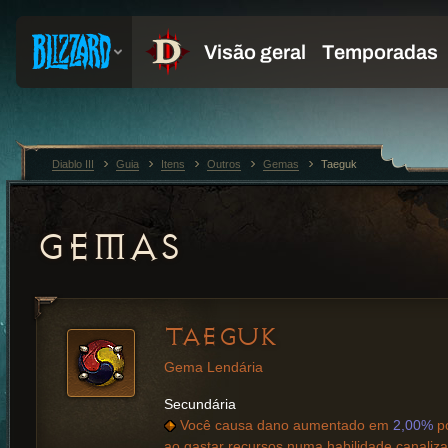
Diablo III
Guia
Itens
Outros
Gemas
Taeguk
GEMAS
TAEGUK
Gema Lendária
Secundária
Você causa dano aumentado em
2,00%
po
ao gastar recursos numa habilidade canaliza