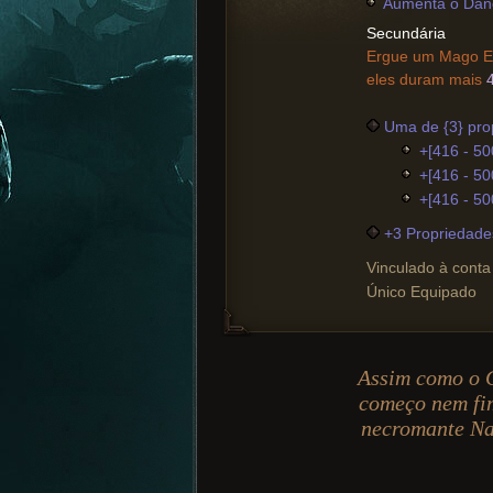
Aumenta o Dano
Secundária
Ergue um Mago Es
eles duram mais
Uma de {3} pro
+[416 - 50
+[416 - 50
+[416 - 50
+3 Propriedade
Vinculado à conta
Único Equipado
Assim como o G
começo nem fi
necromante Nai