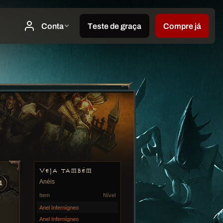
VEJA TAMBÉM
Anéis
1
Item
Nível
Anel Infernígneo
Anel Infernígneo