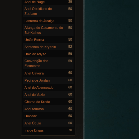
39
Anel de Nagel
Anel Obsidiano do
50
Zodíaco
50
Lanterna da Justiça
Aliança de Casamento de
50
Bul-Kathos
50
União Eterna
52
Sentença de Krysbin
59
Halo de Arlyse
Convenção dos
59
Elementos
60
Anel Caveira
60
Pedra de Jordan
60
Anel do Abençoado
60
Anel do Vazio
60
Chama de Krede
60
Anel Ardiloso
60
Unidade
60
Anel Óculo
70
Ira de Briggs