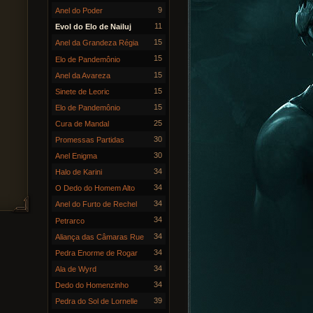
9
Anel do Poder
11
Evol do Elo de Nailuj
15
Anel da Grandeza Régia
15
Elo de Pandemônio
15
Anel da Avareza
15
Sinete de Leoric
15
Elo de Pandemônio
25
Cura de Mandal
30
Promessas Partidas
30
Anel Enigma
34
Halo de Karini
34
O Dedo do Homem Alto
34
Anel do Furto de Rechel
34
Petrarco
34
Aliança das Câmaras Rue
34
Pedra Enorme de Rogar
34
Ala de Wyrd
34
Dedo do Homenzinho
39
Pedra do Sol de Lornelle