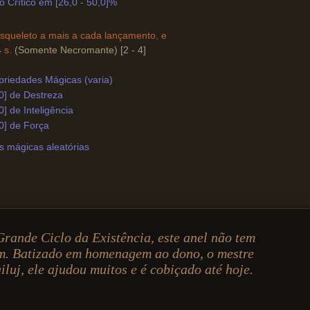
 Crítico em [26,0 - 50,0]%
queleto a mais a cada lançamento, e
4
s.
(Somente Necromante)
[2 - 4]
priedades Mágicas (varia)
0] de Destreza
0] de Inteligência
0] de Força
s mágicas aleatórias
rande Ciclo da Existência, este anel não tem
m. Batizado em homenagem ao dono, o mestre
luj, ele ajudou muitos e é cobiçado até hoje.