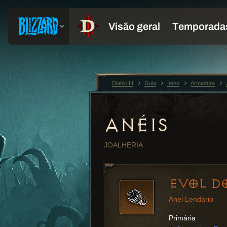
Diablo III
Guia
Itens
Armadura
ANÉIS
JOALHERIA
EVOL DO
Anel Lendário
Primária