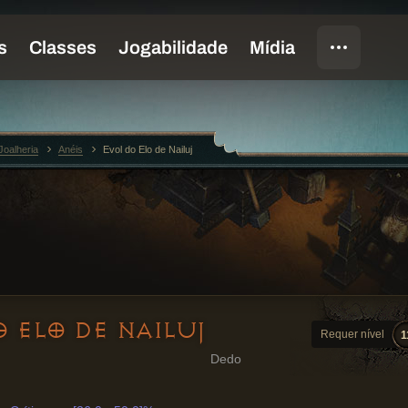
Joalheria
Anéis
Evol do Elo de Nailuj
 ELO DE NAILUJ
Requer nível
1
Dedo