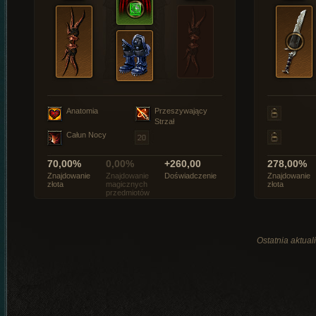
Anatomia
Przeszywający
Strzał
Całun Nocy
70,00%
0,00%
+260,00
278,00%
Znajdowanie
Znajdowanie
Doświadczenie
Znajdowanie
złota
magicznych
złota
przedmiotów
Ostatnia aktual