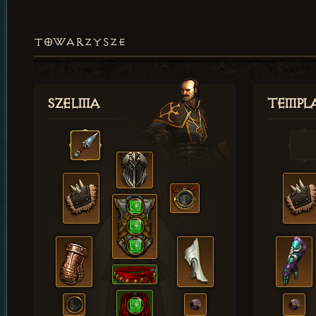
TOWARZYSZE
Szelma
Templa