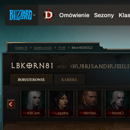
Diablo III
Społeczność
Profil
lbkorn81#1512
LBKORN81
HUBRISANDHUMILI
#1512
BOHATEROWIE
KARIERA
JohnKillsME
70
KBCantKillMe
70
Lagatha
70
MinStatOLORD
70
NeedCialis