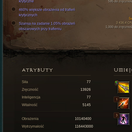
krytyczne
595 do zręcznoś
460% większe obrażenia od trafień
krytycznych
Św
3 436,4 O
Szansa na zadanie 1.05% obrażeń
1,000 do zręcznoś
obszarowych przy trafieniu
ATRYBUTY
UMIEJ
Siła
77
Zręczność
13926
Inteligencja
77
Witalność
5145
Obrażenia
10140400
Wytrzymałość
116443000