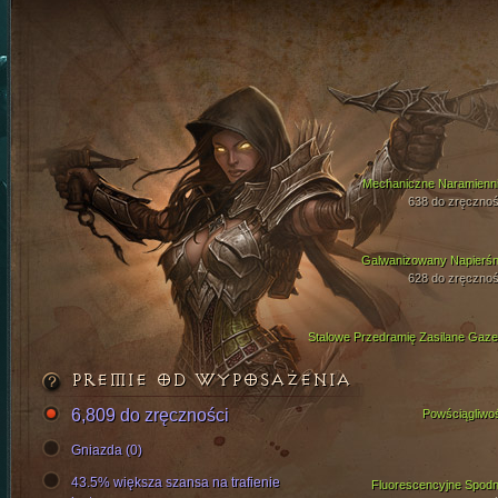
Mechaniczne Naramienni
638 do zręcznoś
Galwanizowany Napierśn
628 do zręcznoś
Stalowe Przedramię Zasilane Gaz
PREMIE OD WYPOSAŻENIA
6,809 do zręczności
Powściągliwo
Gniazda (0)
43.5% większa szansa na trafienie
Fluorescencyjne Spodn