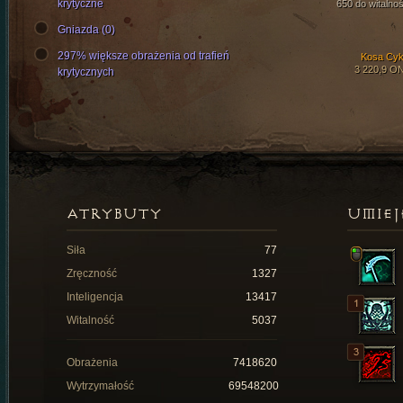
krytyczne
650 do witalnoś
Gniazda (0)
297% większe obrażenia od trafień
Kosa Cyk
3 220,9 O
krytycznych
ATRYBUTY
UMIEJ
Siła
77
Zręczność
1327
Inteligencja
13417
Witalność
5037
Obrażenia
7418620
Wytrzymałość
69548200