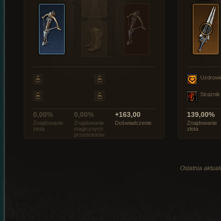
Uzdrowi
Strażnik
0,00%
0,00%
+163,00
139,00%
Znajdowanie
Znajdowanie
Doświadczenie
Znajdowanie
złota
magicznych
złota
przedmiotów
Ostatnia aktual