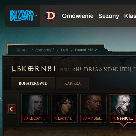
Diablo III
Społeczność
Profil
lbkorn81#1512
LBKORN81
HUBRISANDHUMILI
#1512
BOHATEROWIE
KARIERA
JohnKillsME
70
KBCantKillMe
70
Lagatha
70
MinStatOLORD
70
NeedCialis