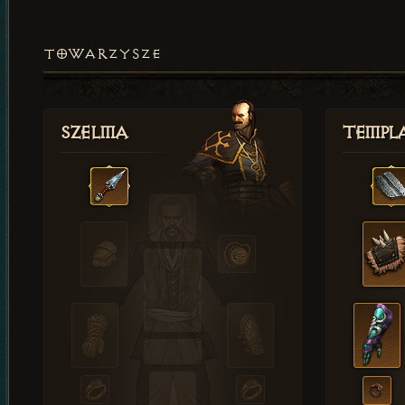
TOWARZYSZE
Szelma
Templa