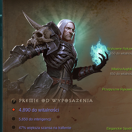
Szykowne Ręka
650 do witalnoś
Władza Aughil
650 do witalnoś
Przepyszne Rękawi
PREMIE OD WYPOSAŻENIA
4,890 do witalności
5,650 do inteligencji
47% większa szansa na trafienie
Eleganckie Spodn