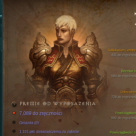
Solilokwium Lefebv
431 do zręcznoś
Bezmiar I
584 do zręcznoś
Odmrożen
728 do zręcznoś
PREMIE OD WYPOSAŻENIA
7,089 do zręczności
Powściągliwo
592 do zręcznoś
Gniazda (0)
1,101 pkt. doświadczenia za zabicie
Powściągliwość I