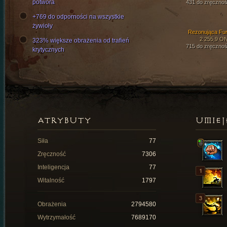
potwora
431 do zręcznoś
+769 do odporności na wszystkie
żywioły
Rezonująca Fur
2 255,9 O
323% większe obrażenia od trafień
715 do zręcznoś
krytycznych
ATRYBUTY
UMIEJ
Siła
77
Zręczność
7306
Inteligencja
77
Witalność
1797
Obrażenia
2794580
Wytrzymałość
7689170