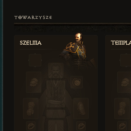
TOWARZYSZE
Szelma
Templa