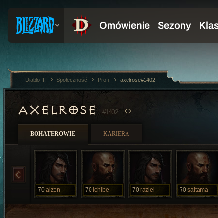
Diablo III
Społeczność
Profil
axelrose#1402
AXELROSE
#1402
BOHATEROWIE
KARIERA
70
aizen
70
ichibe
70
raziel
70
saitama