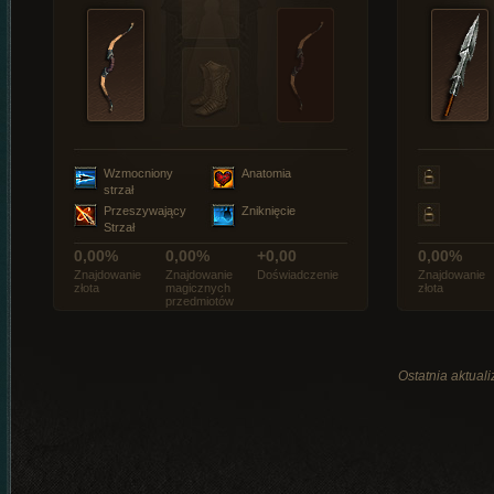
Wzmocniony
Anatomia
strzał
Przeszywający
Zniknięcie
Strzał
0,00%
0,00%
+0,00
0,00%
Znajdowanie
Znajdowanie
Doświadczenie
Znajdowanie
złota
magicznych
złota
przedmiotów
Ostatnia aktual