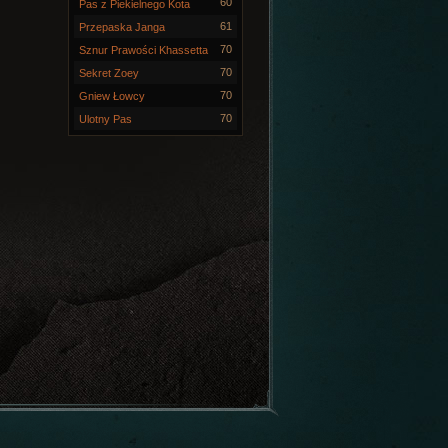
60
Pas z Piekielnego Kota
61
Przepaska Janga
70
Sznur Prawości Khassetta
70
Sekret Zoey
70
Gniew Łowcy
70
Ulotny Pas