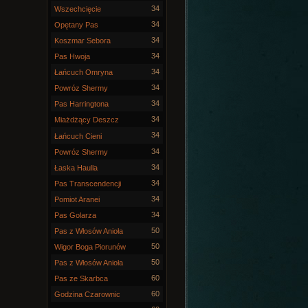
34
Wszechcięcie
34
Opętany Pas
34
Koszmar Sebora
34
Pas Hwoja
34
Łańcuch Omryna
34
Powróz Shermy
34
Pas Harringtona
34
Miażdżący Deszcz
34
Łańcuch Cieni
34
Powróz Shermy
34
Łaska Haulla
34
Pas Transcendencji
34
Pomiot Aranei
34
Pas Golarza
50
Pas z Włosów Anioła
50
Wigor Boga Piorunów
50
Pas z Włosów Anioła
60
Pas ze Skarbca
60
Godzina Czarownic