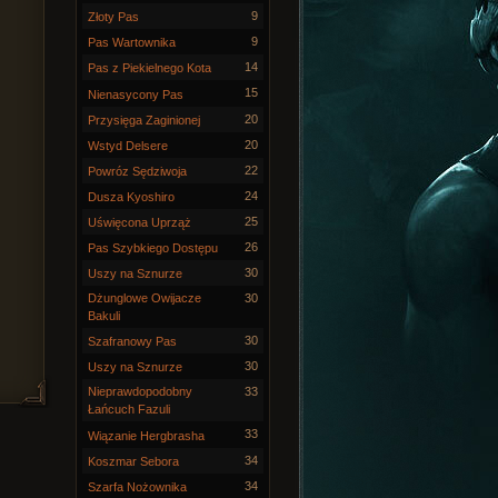
9
Złoty Pas
9
Pas Wartownika
14
Pas z Piekielnego Kota
15
Nienasycony Pas
20
Przysięga Zaginionej
20
Wstyd Delsere
22
Powróz Sędziwoja
24
Dusza Kyoshiro
25
Uświęcona Uprząż
26
Pas Szybkiego Dostępu
30
Uszy na Sznurze
Dżunglowe Owijacze
30
Bakuli
30
Szafranowy Pas
30
Uszy na Sznurze
Nieprawdopodobny
33
Łańcuch Fazuli
33
Wiązanie Hergbrasha
34
Koszmar Sebora
34
Szarfa Nożownika