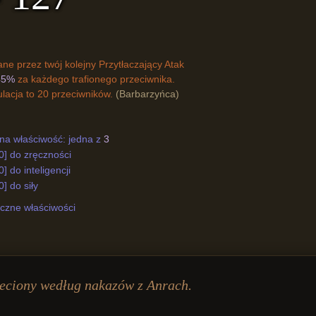
e przez twój kolejny Przytłaczający Atak
45%
za każdego trafionego przeciwnika.
acja to 20 przeciwników.
(Barbarzyńca)
a właściwość: jedna z
3
0] do zręczności
] do inteligencji
] do siły
czne właściwości
eciony według nakazów z Anrach.