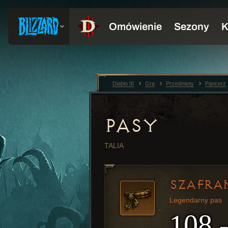
Diablo III
Gra
Przedmioty
Pancerz
PASY
TALIA
SZAFRA
Legendarny pas
108 