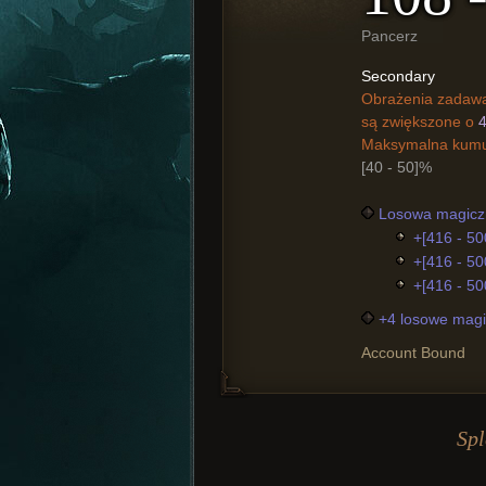
Pancerz
Secondary
Obrażenia zadawan
są zwiększone o
Maksymalna kumul
[40 - 50]%
Losowa magiczn
+[416 - 50
+[416 - 500
+[416 - 500
+4 losowe magi
Account Bound
Spl