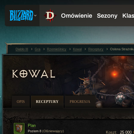
Diablo III
Gra
Rzemieślnicy
Kowal
Receptury
Osłona Strażnik
KOWAL
OPIS
RECEPTURY
PROGRESJA
Plan
Poziom 8
(Olśniewający)
Koszt:
25 000