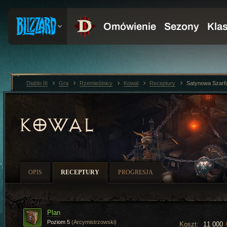
Diablo III
Gra
Rzemieślnicy
Kowal
Receptury
Satynowa Szarf
KOWAL
OPIS
RECEPTURY
PROGRESJA
Plan
Poziom 5
(Arcymistrzowski)
Koszt:
11 000