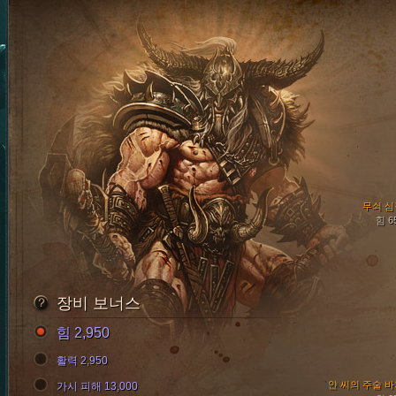
무쇠 심
힘 6
장비 보너스
힘 2,950
활력 2,950
얀 씨의 주술 
가시 피해 13,000