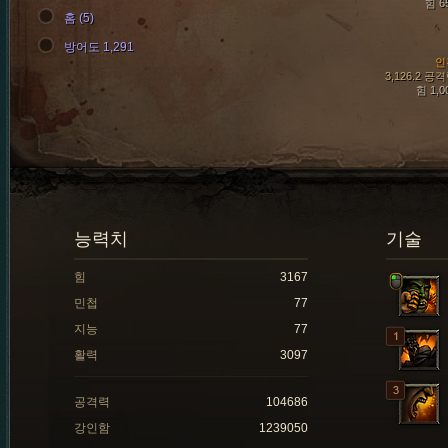
힘 6
홈 (5)
방어도 1,291
인
3,126.2 공
힘 1,0
능력치
기술
힘
3167
민첩
77
지능
77
활력
3097
공격력
104686
강인함
1239050