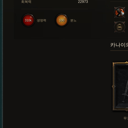
회복력
22973
310k
생명력
100
분노
카나이의
무