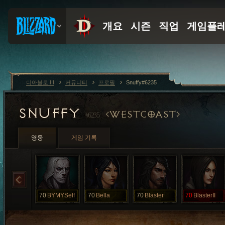
디아블로 III
커뮤니티
프로필
Snuffy#6235
SNUFFY
WESTCOAST
#6235
영웅
게임 기록
70
BYMYSelf
70
Bella
70
Blaster
70
BlasterII