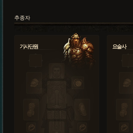
추종자
기사단원
요술사