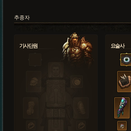
추종자
기사단원
요술사