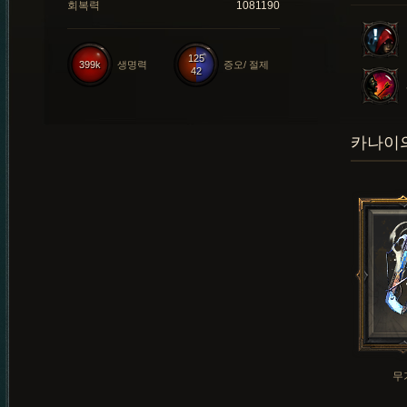
회복력
1081190
125
399k
생명력
증오/ 절제
42
카나이의
무