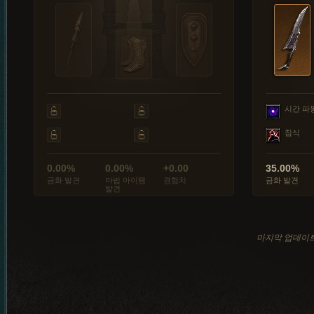
시간 파
침식
0.00%
0.00%
+0.00
35.00%
금화 발견
마법 아이템
경험치
금화 발견
발견
마지막 업데이트: 