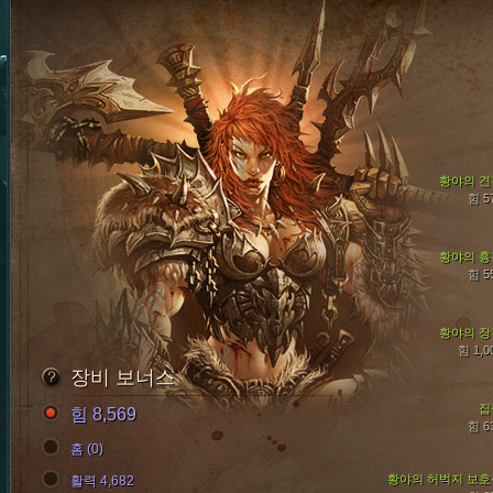
황야의 견
힘 5
황야의 흉
힘 5
황야의 장
힘 1,0
장비 보너스
집
힘 8,569
힘 6
홈 (0)
황야의 허벅지 보호
활력 4,682