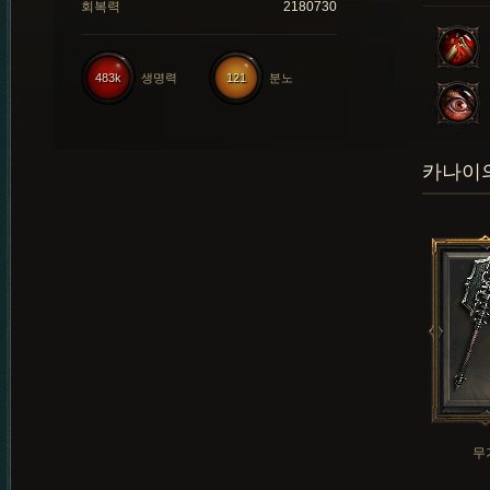
회복력
2180730
483k
생명력
121
분노
카나이의
무