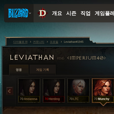
디아블로 III
커뮤니티
프로필
Leviathan#1945
LEVIATHAN
IMPERIUM40
#1945
영웅
게임 기록
70
Andaresa
70
Herding
70
LTC
70
Munchy