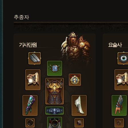
추종자
기사단원
요술사