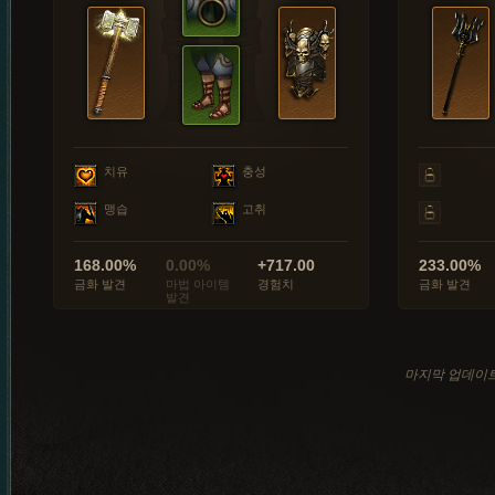
치유
충성
맹습
고취
168.00%
0.00%
+717.00
233.00%
금화 발견
마법 아이템
경험치
금화 발견
발견
마지막 업데이트: 