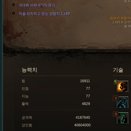
힘 6
극대화 피해 471% 증가
적을 처치하고 얻는 경험치 1,189
암보의 자랑거
2,581.8 공
힘 9
능력치
기술
힘
16911
민첩
77
지능
77
활력
4829
공격력
4187640
강인함
40604000