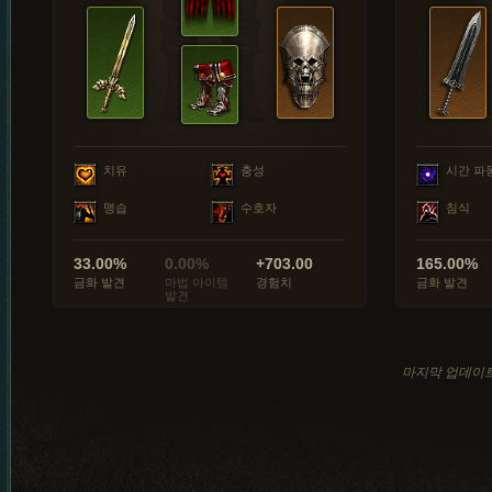
치유
충성
시간 파
맹습
수호자
침식
33.00%
0.00%
+703.00
165.00%
금화 발견
마법 아이템
경험치
금화 발견
발견
마지막 업데이트: 