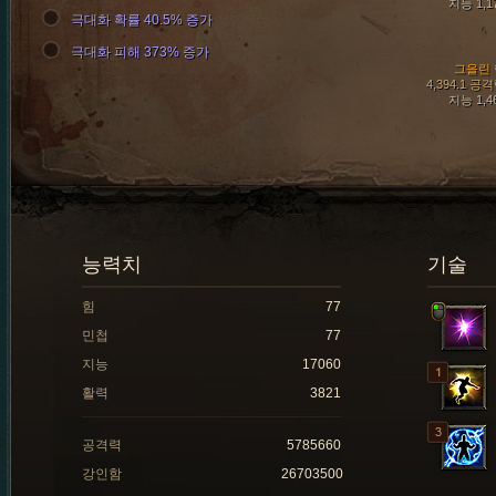
지능 1,1
극대화 확률 40.5% 증가
극대화 피해 373% 증가
그을린 
4,394.1 공
지능 1,4
능력치
기술
힘
77
민첩
77
지능
17060
활력
3821
공격력
5785660
강인함
26703500