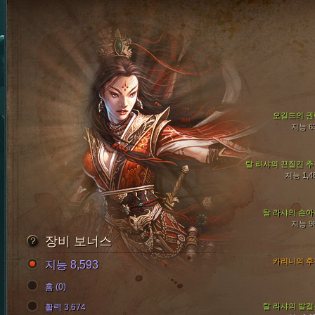
오길드의 권
지능 6
탈 라샤의 끈질긴 추
지능 1,4
탈 라샤의 손아
지능 9
장비 보너스
카리니의 후
지능 8,593
홈 (0)
탈 라샤의 발걸
활력 3,674