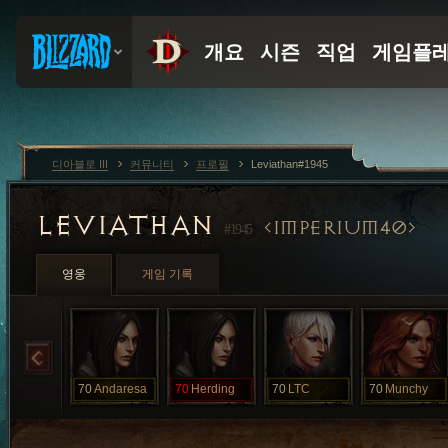
디아블로 III
커뮤니티
프로필
Leviathan#1945
LEVIATHAN
IMPERIUM40
#1945
영웅
게임 기록
70
Andaresa
70
Herding
70
LTC
70
Munchy