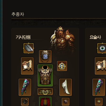
추종자
기사단원
요술사