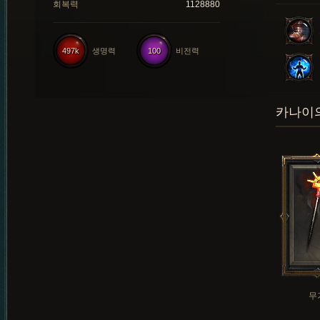
회복력
1128880
497k
생명력
100
비전력
카나이의
무