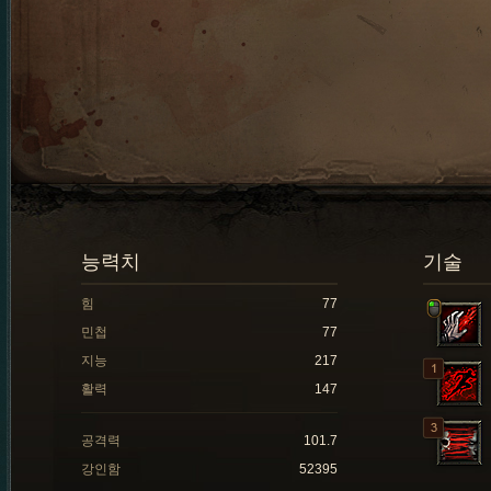
능력치
기술
힘
77
민첩
77
지능
217
활력
147
공격력
101.7
강인함
52395