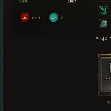
회복력
54654
15k
생명력
200
정수
카나이의
무