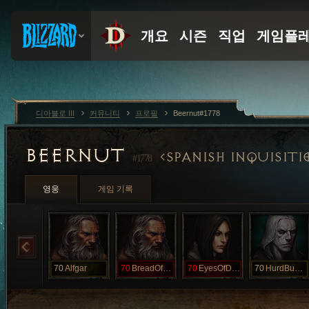
디아블로 III
커뮤니티
프로필
Beernut#1778
BEERNUT
SPANISH INQUISITI
#1778
영웅
게임 기록
70
Alfgar
70
BreadOfMeat
70
EyesOfDeath
70
HurdBuhnh