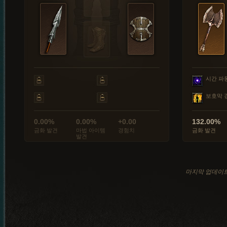
시간 파
보호막 
0.00%
0.00%
+0.00
132.00%
금화 발견
마법 아이템
경험치
금화 발견
발견
마지막 업데이트: 