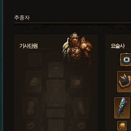
추종자
기사단원
요술사