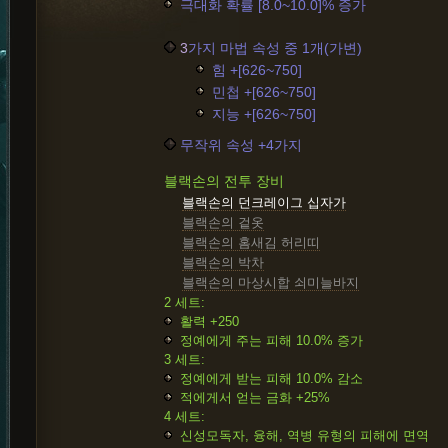
극대화 확률 [8.0~10.0]% 증가
3
가지 마법 속성 중 1개(가변)
힘 +[626~750]
민첩 +[626~750]
지능 +[626~750]
무작위 속성 +4가지
블랙손의 전투 장비
블랙손의 던크레이그 십자가
블랙손의 겉옷
블랙손의 홈새김 허리띠
블랙손의 박차
블랙손의 마상시합 쇠미늘바지
2 세트:
활력 +250
정예에게 주는 피해 10.0% 증가
3 세트:
정예에게 받는 피해 10.0% 감소
적에게서 얻는 금화 +25%
4 세트:
신성모독자, 융해, 역병 유형의 피해에 면역