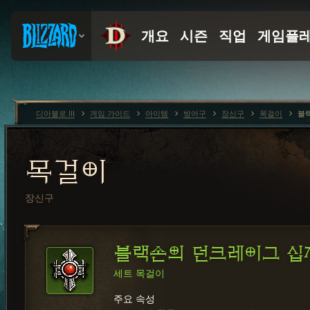
디아블로 III
게임 가이드
아이템
방어구
장신구
목걸이
블
목걸이
장신구
블랙손의 던크레이그 십
세트 목걸이
주요 속성