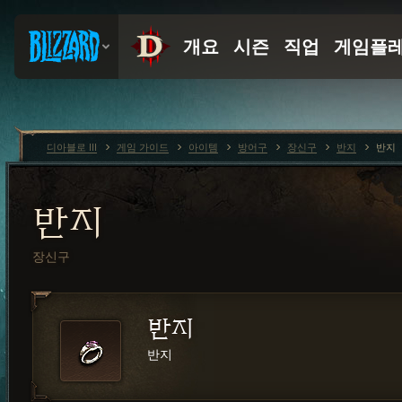
디아블로 III
게임 가이드
아이템
방어구
장신구
반지
반지
반지
장신구
반지
반지