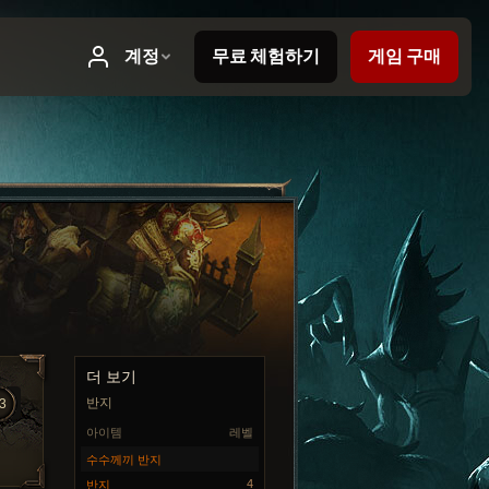
더 보기
반지
3
아이템
레벨
수수께끼 반지
4
반지