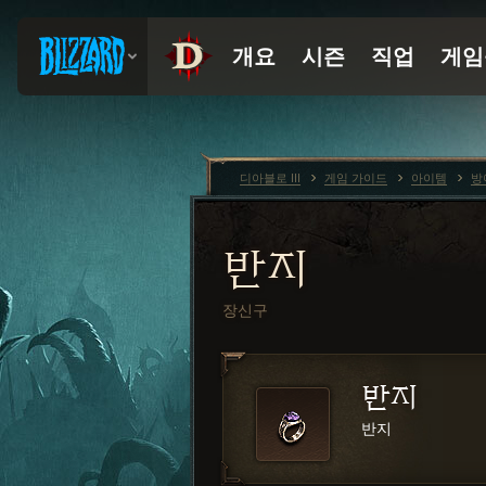
디아블로 III
게임 가이드
아이템
방
반지
장신구
반지
반지