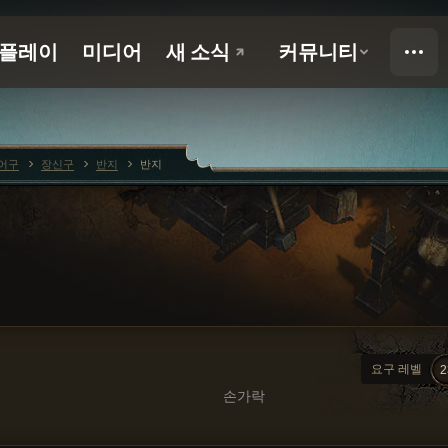
어구
장신구
반지
반지
요구 레벨
2
손가락