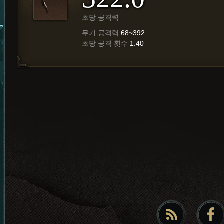
초당 공격력
무기 공격력
68~392
초당 공격 횟수
1.40