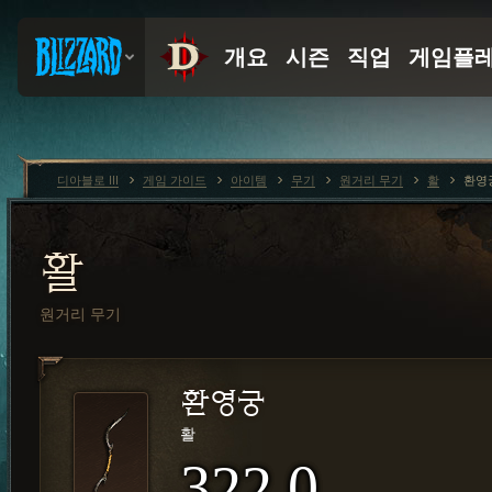
디아블로 III
게임 가이드
아이템
무기
원거리 무기
활
환영
활
원거리 무기
환영궁
활
322.0