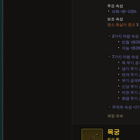
주요 속성
피해 +[6~10]%
보조 속성
원소 화살이 증오
3
2
가지 마법 속성 
민첩 +[626
지능 +[626
7
가지 마법 속성 
독 무기 공격력
냉기 무기 공격
번개 무기 공격
무기 공격력 +
신성 무기 공격
비전 무기 공격
화염 무기 공격
무작위 속성 +2
계정 귀속
목궁
희귀 활