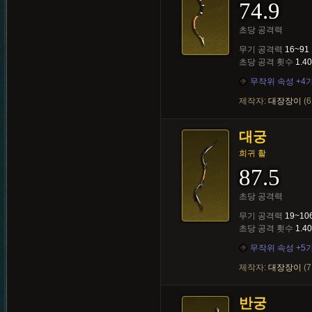
74.9
초당 공격력
무기 공격력
16~91
초당 공격 횟수
1.40
무작위 속성 +4
제작자:
대장장이
(6
대궁
희귀 활
87.5
초당 공격력
무기 공격력
19~10
초당 공격 횟수
1.40
무작위 속성 +5
제작자:
대장장이
(7
반궁