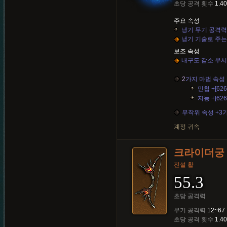
초당 공격 횟수
1.40
주요 속성
냉기 무기 공격력 +[
냉기 기술로 주는 
보조 속성
내구도 감소 무시
2
가지 마법 속성 
민첩 +[626
지능 +[626
무작위 속성 +3
계정 귀속
크라이더궁
전설 활
55.3
초당 공격력
무기 공격력
12~67
초당 공격 횟수
1.40