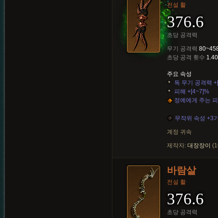
전설 활
376.6
초당 공격력
무기 공격력
80~45
초당 공격 횟수
1.40
주요 속성
독 무기 공격력 +[6
피해 +[4~7]%
정예에게 주는 피해 
무작위 속성 +3
계정 귀속
제작자:
대장장이
(1
바람살
전설 활
376.6
초당 공격력