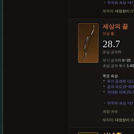
무작위 속성 +4
제작자:
대장장이
(2
세상의 끝
전설 활
28.7
초당 공격력
무기 공격력
6~35
초당 공격 횟수
1.40
주요 속성
무기 공격력 +[11~
공격 속도 [3~4]
극대화 피해 [31.0
무작위 속성 +3
계정 귀속
제작자:
대장장이
(4