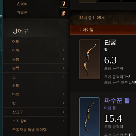
손쇠뇌
마법봉
33
개 중
1
–
25
개
아이템
방어구
단궁
머리
활
어깨
6.3
몸통
손목
초당 공격력
손
무기 공격력
1~8
초당 공격 횟수
1.40
허리
다리
파수꾼 활
발
마법 활
장신구
15.4
보조 장비
초당 공격력
추종자용 특별 아이템
무기 공격력
3~19