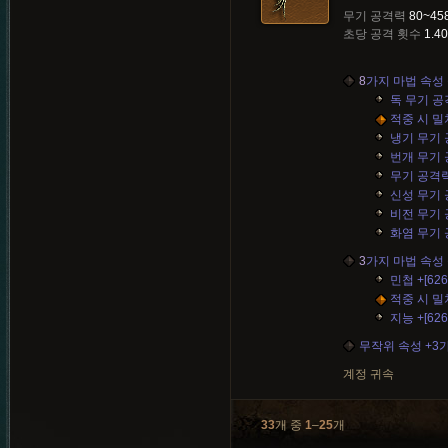
무기 공격력
80~45
초당 공격 횟수
1.40
8
가지 마법 속성 
독 무기 공격력
적중 시 밀치
냉기 무기 공격
번개 무기 공격
무기 공격력 +
신성 무기 공격
비전 무기 공격
화염 무기 공격
3
가지 마법 속성 
민첩 +[626
적중 시 밀치
지능 +[626
무작위 속성 +3
계정 귀속
33
개 중
1
–
25
개