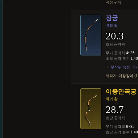
계정 귀속
장궁
마법 활
20.3
초당 공격력
무기 공격력
4~25
초당 공격 횟수
1.40
무작위 속성 +2
제작자:
대장장이
(1
이중만곡궁
희귀 활
28.7
초당 공격력
무기 공격력
6~35
초당 공격 횟수
1.40