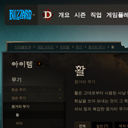
디아블로 III
게임 가이드
아이템
무기
원거리 무기
활
아이템
활
무기
원거리 무기
한손 무기
활은 고대로부터 사용된 사냥 
양손 무기
화살을 쏘아 보내는 것이 그 
원거리 무기
쇠뇌 등의 복잡한 원거리 무기
활
쇠뇌
전체
일반 (7)
제작 아