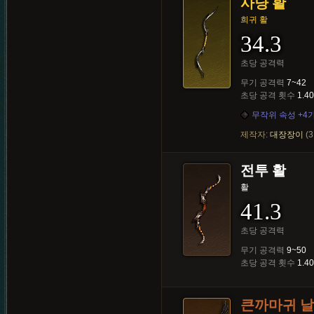
사냥 활
희귀 활
34.3
초당 공격력
무기 공격력
7~42
초당 공격 횟수
1.40
무작위 속성 +4
제작자:
대장장이
(3
전투 활
활
41.3
초당 공격력
무기 공격력
9~50
초당 공격 횟수
1.40
큰까마귀 