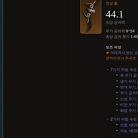
전설 활
44.1
초당 공격력
무기 공격력
9~54
초당 공격 횟수
1.40
보조 속성
적에게서 얻는 금화
큰까마귀가 주위로
7
가지 마법 속성 
독 무기 공격력
냉기 무기 공격
번개 무기 공격
무기 공격력 +
신성 무기 공격
비전 무기 공격
화염 무기 공격
2
가지 마법 속성 
민첩 +[626
지능 +[626