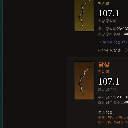
희귀 활
107.1
초당 공격력
무기 공격력
23~13
초당 공격 횟수
1.40
무작위 속성 +5
제작자:
대장장이
(8
닭살
전설 활
107.1
초당 공격력
무기 공격력
23~13
초당 공격 횟수
1.40
보조 속성
주술 - 화난 닭이 
한 마리당 화난 닭의