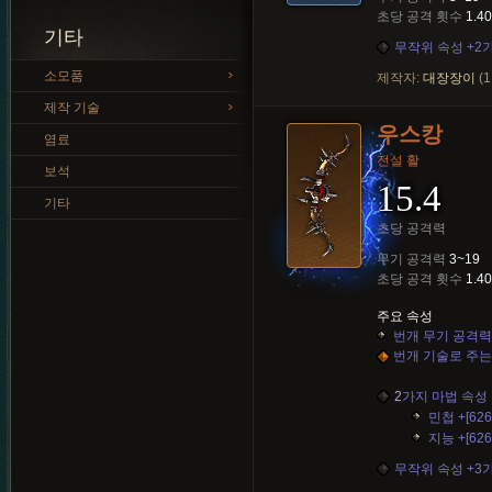
초당 공격 횟수
1.40
기타
무작위 속성 +2
소모품
제작자:
대장장이
(1
제작 기술
우스캉
염료
전설 활
보석
15.4
기타
초당 공격력
무기 공격력
3~19
초당 공격 횟수
1.40
주요 속성
번개 무기 공격력 +[
번개 기술로 주는 
2
가지 마법 속성 
민첩 +[626
지능 +[626
무작위 속성 +3