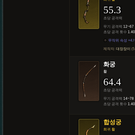
55.3
초당 공격력
무기 공격력
12~67
초당 공격 횟수
1.40
무작위 속성 +4
제작자:
대장장이
(5
화궁
활
64.4
초당 공격력
무기 공격력
14~78
초당 공격 횟수
1.40
합성궁
희귀 활