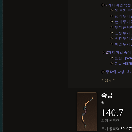
7
가지 마법 속성 
독 무기 공격력
냉기 무기 공격
번개 무기 공격
무기 공격력 +
신성 무기 공격
비전 무기 공격
화염 무기 공격
2
가지 마법 속성 
민첩 +[626
지능 +[626
무작위 속성 +3
계정 귀속
죽궁
활
140.7
초당 공격력
무기 공격력
30~17