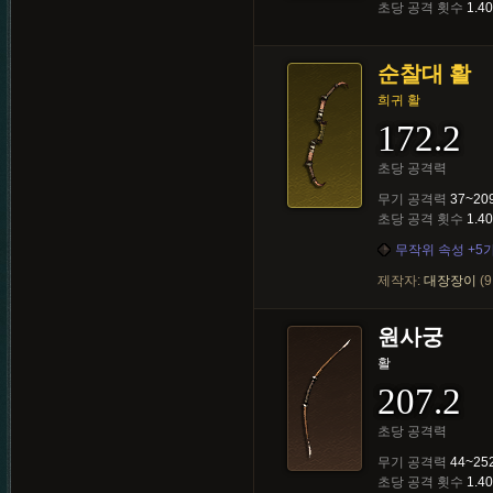
초당 공격 횟수
1.40
순찰대 활
희귀 활
172.2
초당 공격력
무기 공격력
37~20
초당 공격 횟수
1.40
무작위 속성 +5
제작자:
대장장이
(9
원사궁
활
207.2
초당 공격력
무기 공격력
44~25
초당 공격 횟수
1.40