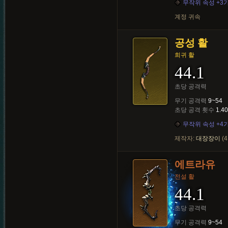
무작위 속성 +3
계정 귀속
공성 활
희귀 활
44.1
초당 공격력
무기 공격력
9~54
초당 공격 횟수
1.40
무작위 속성 +4
제작자:
대장장이
(4
에트라유
전설 활
44.1
초당 공격력
무기 공격력
9~54