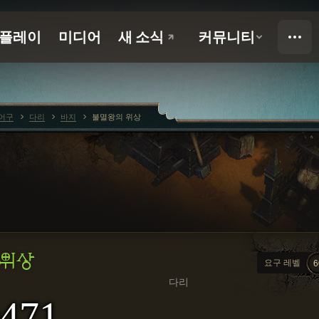
어구
다리
바지
불멸왕의 위상
 위상
요구 레벨
6
다리
471