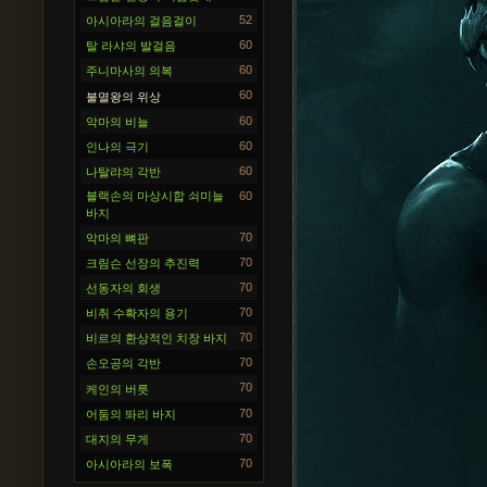
52
아시아라의 걸음걸이
60
탈 라샤의 발걸음
60
주니마사의 의복
60
불멸왕의 위상
60
악마의 비늘
60
인나의 극기
60
나탈랴의 각반
블랙손의 마상시합 쇠미늘
60
바지
70
악마의 뼈판
70
크림슨 선장의 추진력
70
선동자의 회생
70
비취 수확자의 용기
70
비르의 환상적인 치장 바지
70
손오공의 각반
70
케인의 버릇
70
어둠의 똬리 바지
70
대지의 무게
70
아시아라의 보폭