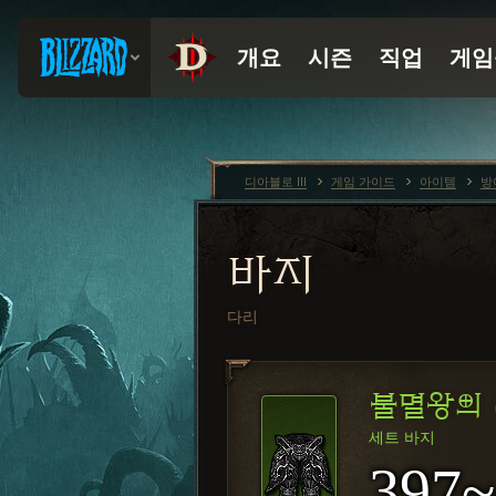
디아블로 III
게임 가이드
아이템
방
바지
다리
불멸왕의
세트 바지
397~