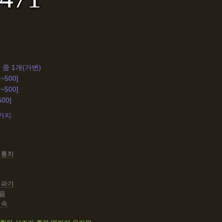
 중 1개(가변)
~500]
~500]
500]
4가지
 통치
격파기
음
결속