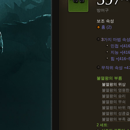
방어구
보조 속성
홈 (2)
3
가지 마법 속성
민첩 +[416
지능 +[416
힘 +[416~
무작위 속성 +
불멸왕의 부름
불멸왕의 위상
불멸왕의 영원한
불멸왕의 승리
불멸왕의 무쇠
불멸왕의 바위 
불멸왕의 성큼걸
불멸왕의 부족 
2 세트: