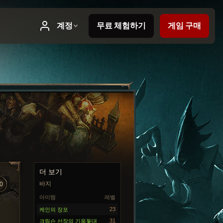
더 보기
바지
0
아이템
레벨
23
케인의 장포
31
크림슨 선장의 기움돛대