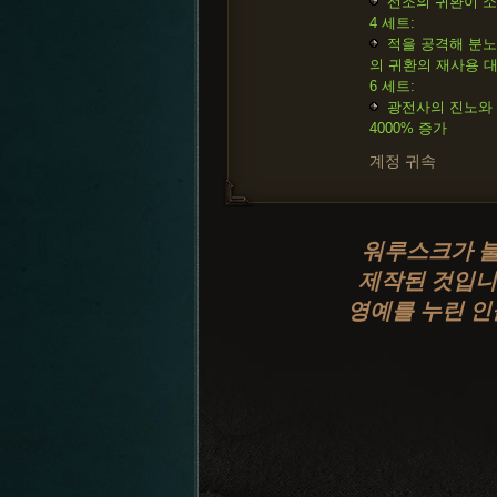
선조의 귀환이 소
4 세트:
적을 공격해 분노
의 귀환의 재사용 대
6 세트:
광전사의 진노와 
4000% 증가
계정 귀속
워루스크가 불
제작된 것입니
영예를 누린 인