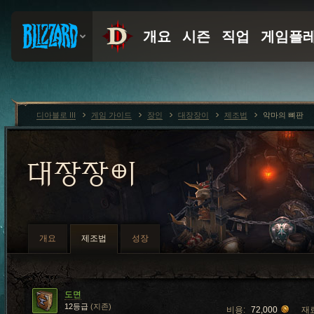
디아블로 III
게임 가이드
장인
대장장이
제조법
악마의 뼈판
대장장이
개요
제조법
성장
도면
12등급
(지존)
비용:
72,000
재료