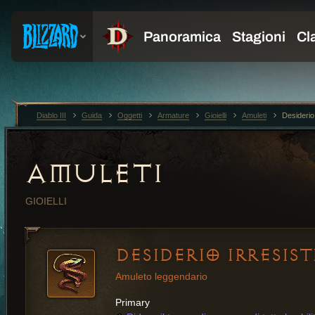
Diablo III
Guida
Oggetti
Armature
Gioielli
Amuleti
Desiderio 
AMULETI
GIOIELLI
DESIDERIO IRRESIST
Amuleto leggendario
Primary