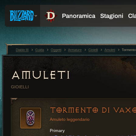
Diablo III
Guida
Oggetti
Armature
Gioielli
Amuleti
Tormento
AMULETI
GIOIELLI
TORMENTO DI VAX
Amuleto leggendario
Primary