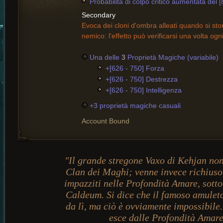
Probabilità di colpo critico aumentata del [
Secondary
Evoca dei cloni d'ombra alleati quando si sto
nemico: l'effetto può verificarsi una volta og
Una delle
3
Proprietà Magiche (variabile)
+[626 - 750] Forza
+[626 - 750] Destrezza
+[626 - 750] Intelligenza
+3 proprietà magiche casuali
Account Bound
"Il grande stregone Vaxo di Kehjan non
Clan dei Maghi; venne invece richiuso i
impazziti nelle Profondità Amare, sotto
Caldeum. Si dice che il famoso amuleto
da lì, ma ciò è ovviamente impossibile
esce dalle Profondità Amare