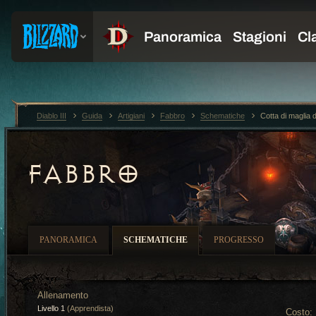
Diablo III
Guida
Artigiani
Fabbro
Schematiche
Cotta di maglia 
FABBRO
PANORAMICA
SCHEMATICHE
PROGRESSO
Allenamento
Livello 1
(Apprendista)
Costo: