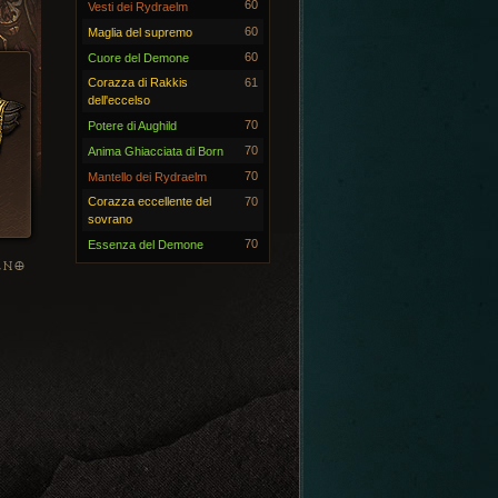
60
Vesti dei Rydraelm
60
Maglia del supremo
60
Cuore del Demone
Corazza di Rakkis
61
dell'eccelso
70
Potere di Aughild
70
Anima Ghiacciata di Born
70
Mantello dei Rydraelm
Corazza eccellente del
70
sovrano
70
Essenza del Demone
ANO