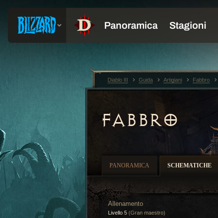
Diablo III
Guida
Artigiani
Fabbro
FABBRO
PANORAMICA
SCHEMATICHE
Allenamento
Livello 5
(Gran maestro)