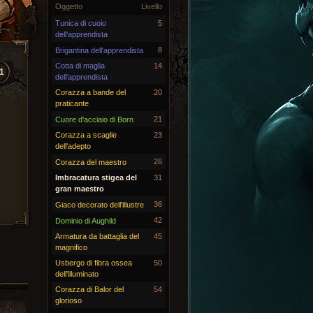
Oggetto
Livello
Tunica di cuoio
5
dell'apprendista
8
Brigantina dell'apprendista
Cotta di maglia
14
1
dell'apprendista
Corazza a bande del
20
praticante
21
Cuore d'acciaio di Born
Corazza a scaglie
23
dell'adepto
26
Corazza del maestro
Imbracatura stigea del
31
gran maestro
36
Giaco decorato dell'illustre
42
Dominio di Aughild
Armatura da battaglia del
45
magnifico
Usbergo di fibra ossea
50
dell'illuminato
Corazza di Balor del
54
glorioso