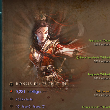
Puissance d’Augui
638 intelligen
Quête acharnée de Tal Ras
556 intelligen
Poigne de Tal Ras
843 intelligen
BONUS D’ÉQUIPEMENT
9,231 intelligence
Halo de Kari
633 intelligen
7,187 vitalité
4Châsse:Châsses; (0)
Entrejambe de Tal Ras