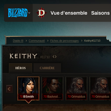
Diablo III
Communauté
Fiches de personnages
Keithy#11710
KEITHY
#11710
HÉROS
CARRIÈRE
70
BSmith
70
BadvodooNaga
70
Grimaldus
70
Grimaldus