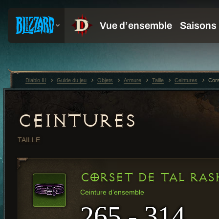
Diablo III
Guide du jeu
Objets
Armure
Taille
Ceintures
Cors
CEINTURES
TAILLE
CORSET DE TAL RAS
Ceinture d’ensemble
265 - 314