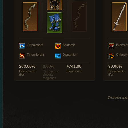
Tir puissant
Anatomie
Interven
Tir perforant
Disparition
Offensiv
203,00%
0,00%
+741,00
30,00%
Découverte
Découverte
Expérience
Découverte
d’or
d’objets
d’or
magiques
Dernière mis