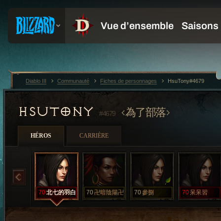
Diablo III
Communauté
Fiches de personnages
HsuTony#4679
HSUTONY
為了部落
#4679
HÉROS
CARRIÈRE
70
北七的羽白
70
卍暗陰陽卍
70
參捌
70
呆呆習