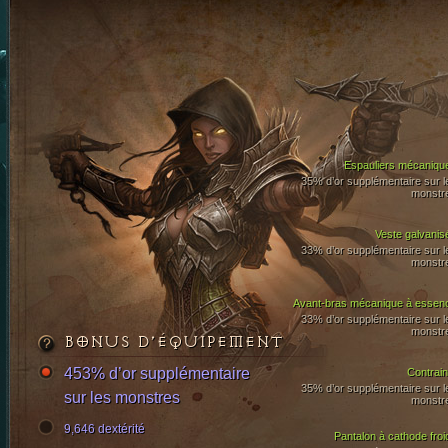
Espauliers mécaniqu
35% d’or supplémentaire sur l
monstr
Veste galvanis
33% d’or supplémentaire sur l
monstr
Avant-bras mécanique à essen
33% d’or supplémentaire sur l
monstr
BONUS D’ÉQUIPEMENT
453% d’or supplémentaire
Contrain
35% d’or supplémentaire sur l
sur les monstres
monstr
9,646 dextérité
Pantalon à cathode froi