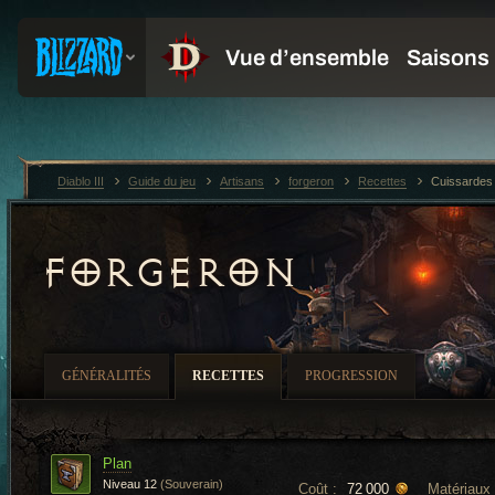
Diablo III
Guide du jeu
Artisans
forgeron
Recettes
Cuissardes
FORGERON
GÉNÉRALITÉS
RECETTES
PROGRESSION
Plan
Niveau 12
(Souverain)
Coût :
Matériaux 
72 000