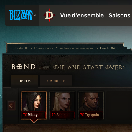
Diablo III
Communauté
Fiches de personnages
Bond#1998
BOND
DIE AND START OVER
#1998
HÉROS
CARRIÈRE
70
Missy
70
Sadie
70
Tryagain