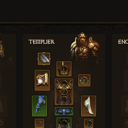
Templier
Enc