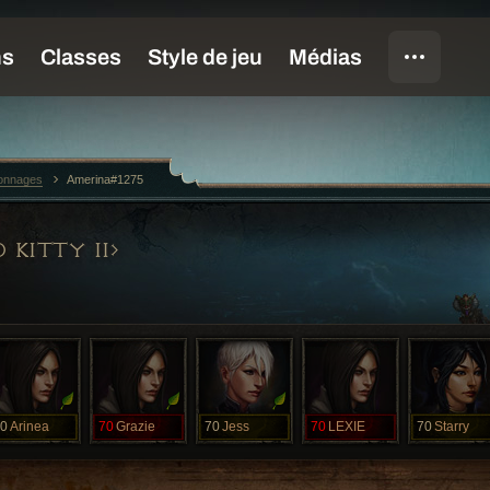
sonnages
Amerina#1275
 KITTY II
0
Arinea
70
Grazie
70
Jess
70
LEXIE
70
Starry