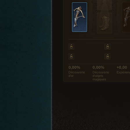
0,00%
0,00%
+0,00
Découverte
Découverte
Expérien
d’or
d’objets
magiques