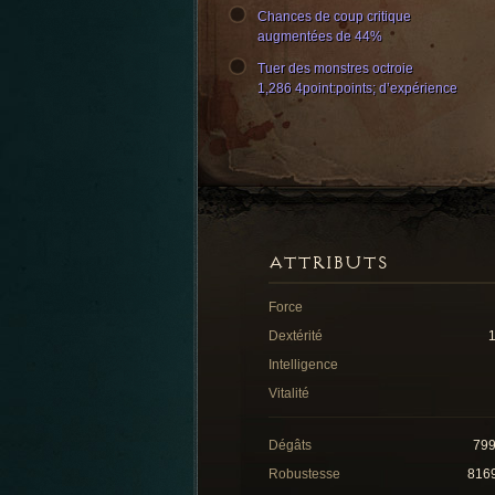
Chances de coup critique
augmentées de 44%
Tuer des monstres octroie
1,286 4point:points; d’expérience
ATTRIBUTS
Force
Dextérité
Intelligence
Vitalité
Dégâts
79
Robustesse
816