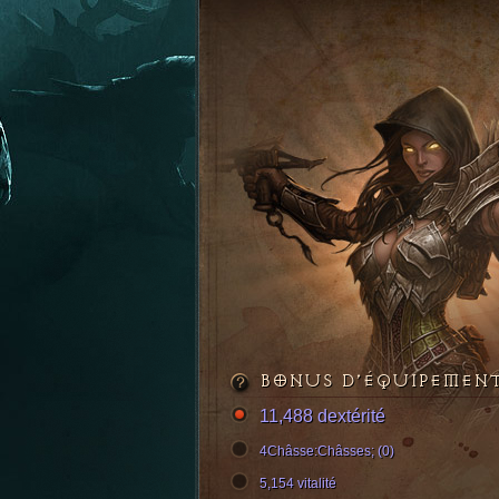
BONUS D’ÉQUIPEMEN
11,488 dextérité
4Châsse:Châsses; (0)
5,154 vitalité