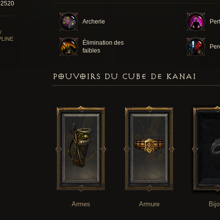
02520
Archerie
Per
/
PLINE
Élimination des
Per
faibles
POUVOIRS DU CUBE DE KANAI
Armes
Armure
Bij