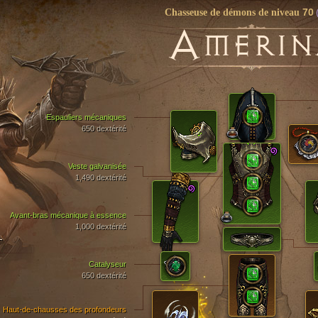
70
Chasseuse de démons de niveau
A
MERIN
Espauliers mécaniques
650 dextérité
Veste galvanisée
1,490 dextérité
Avant-bras mécanique à essence
1,000 dextérité
T
Catalyseur
650 dextérité
Haut-de-chausses des profondeurs