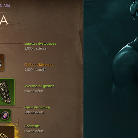
(5 706)
A
Lunettes dystopiques
1,000 dextérité
Collier de Morveuse
1,000 dextérité
Aversion du gardien
650 dextérité
Gaine du gardien
588 dextérité
Contrainte
650 dextérité