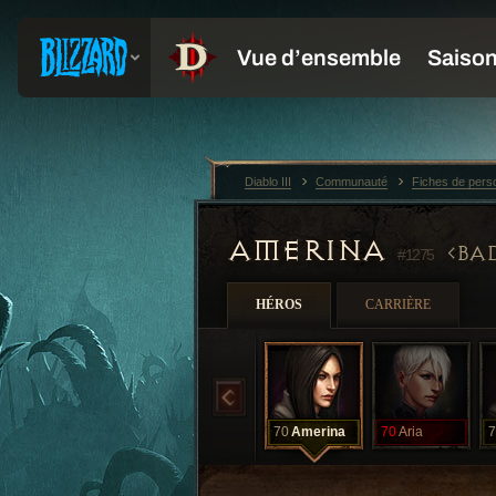
Diablo III
Communauté
Fiches de per
AMERINA
BAD
#1275
HÉROS
CARRIÈRE
70
Amerina
70
Aria
7