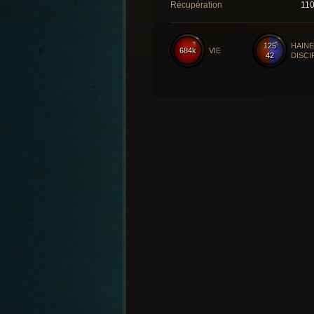
Récupération
11
125
HAINE
684k
VIE
42
DISCI