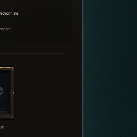
fectionniste
ception
oux