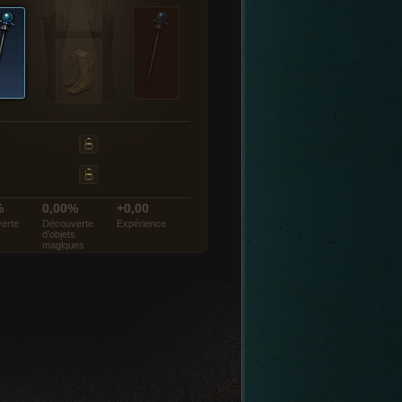
%
0,00%
+0,00
erte
Découverte
Expérience
d’objets
magiques