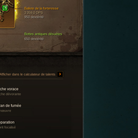
Baliste de la forteresse
3 359,0 DPS
950 dextérité
Bottes antiques désuètes
650 dextérité
Afficher dans le calculateur de talents
èche vorace
che dévorante
ran de fumée
nœuvre
éparation
rit focalisé