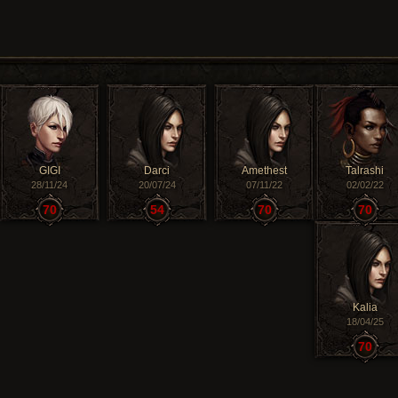
GIGI
Darci
Amethest
Talrashi
28/11/24
20/07/24
07/11/22
02/02/22
70
54
70
70
Kalia
18/04/25
70