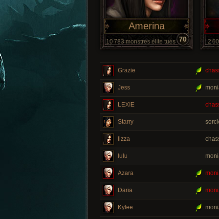
Amerina
70
10 783 monstres élite tués
2 60
Grazie
chas
Jess
moni
LEXIE
chas
Starry
sorc
lizza
chas
lulu
moni
Azara
moni
Daria
moni
Kylee
moni