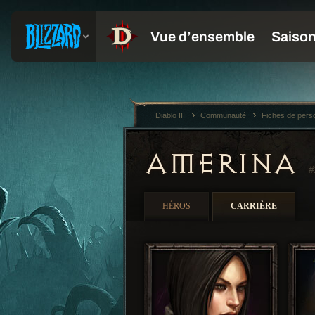
Diablo III
Communauté
Fiches de per
AMERINA
#
HÉROS
CARRIÈRE