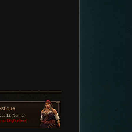
stique
veau
12
(Normal)
veau
12
(Extrême)