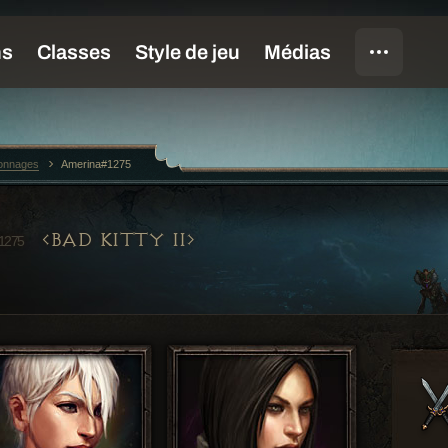
sonnages
Amerina#1275
BAD KITTY II
1275