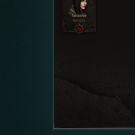
Talrashie
30/12/21
70