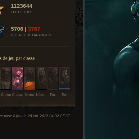
1123644
ÉLITES TUÉS
5706 |
3767
NIVEAUX DE PARANGON
 de jeu par classe
Croisé
Chass.
Moine
Nécro.
Fét.
Sor.
e mise à jour le 28 juil. 2026 04:32 CEST