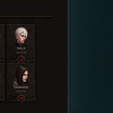
NALA
16/12/25
15
Deathwish
15/07/21
70