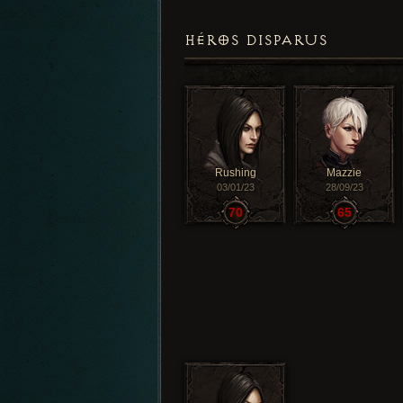
HÉROS DISPARUS
Rushing
Mazzie
03/01/23
28/09/23
70
65