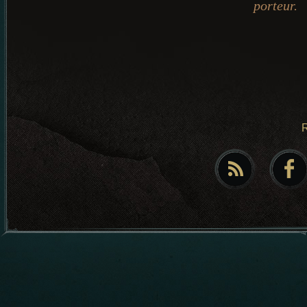
porteur.
R