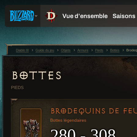
Diablo III
Guide du jeu
Objets
Armure
Pieds
Bottes
Brodeq
BOTTES
PIEDS
BRODEQUINS DE FE
Bottes légendaires
280 - 308